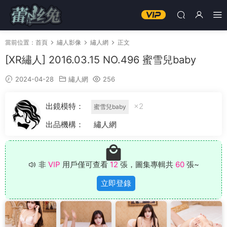
當前位置：
首頁
繡人影像
繡人網
正文
[XR繡人] 2016.03.15 NO.496 蜜雪兒baby
2024-04-28
繡人網
256
出鏡模特：
×2
蜜雪兒baby
出品機構：
繡人網
非
VIP
用戶僅可查看
12
張，圖集專輯共
60
張~
立即登錄