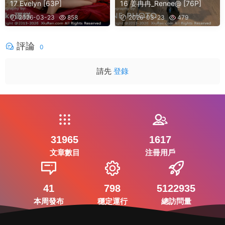
17 Evelyn [63P]
16 姜冉冉_Renee@ [76P]
2026-03-23
858
2026-03-23
479
評論
0
請先
登錄
31965
1617
文章數目
注冊用戶
41
798
5122935
本周發布
穩定運行
總訪問量