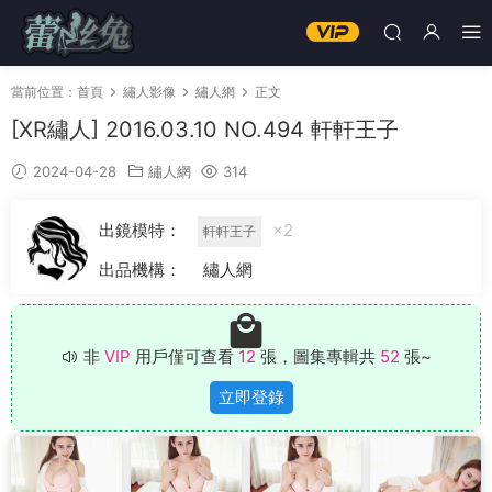
當前位置：
首頁
繡人影像
繡人網
正文
[XR繡人] 2016.03.10 NO.494 軒軒王子
2024-04-28
繡人網
314
出鏡模特：
×2
軒軒王子
出品機構：
繡人網
非
VIP
用戶僅可查看
12
張，圖集專輯共
52
張~
立即登錄