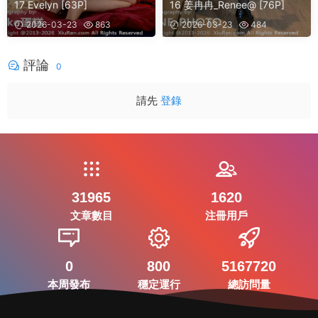
17 Evelyn [63P]
16 姜冉冉_Renee@ [76P]
2026-03-23
863
2026-03-23
484
評論
0
請先
登錄
31965
1620
文章數目
注冊用戶
0
800
5167720
本周發布
穩定運行
總訪問量