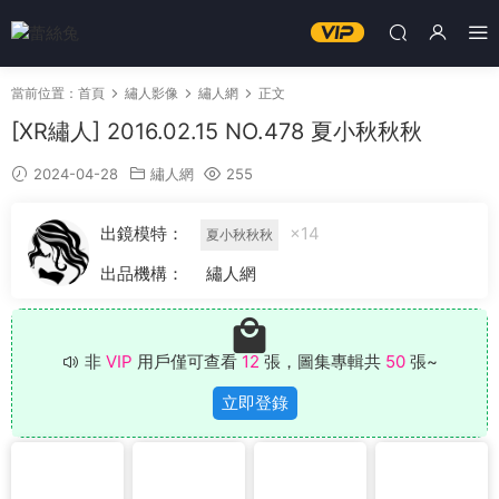
當前位置：
首頁
繡人影像
繡人網
正文
[XR繡人] 2016.02.15 NO.478 夏小秋秋秋
2024-04-28
繡人網
255
出鏡模特：
×14
夏小秋秋秋
出品機構：
繡人網
非
VIP
用戶僅可查看
12
張，圖集專輯共
50
張~
立即登錄