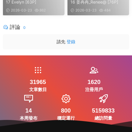
17 Evelyn [63P]
16 姜冉冉_Renee@ [76P]
2026-03-23
862
2026-03-23
484
評論
0
請先
登錄
31965
1620
文章數目
注冊用戶
14
800
5159833
本周發布
穩定運行
總訪問量