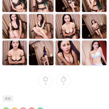
0
0
淼淼