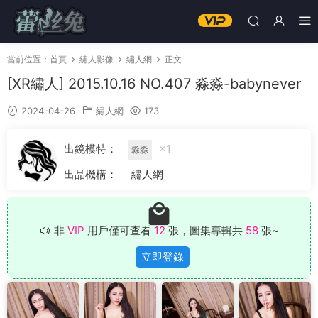
當前位置：
首頁
繡人影像
繡人網
正文
[XR繡人] 2015.10.16 NO.407 淼淼-babynever
2024-04-26
繡人網
173
出鏡模特：
×1
淼淼
出品機構：
繡人網
非
VIP
用戶僅可查看
12
張，圖集專輯共
58
張~
立即登錄