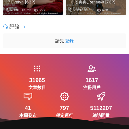
17 Evelyn [63P]
16 姜冉冉_Renee@ [76P]
2026-03-23
858
2026-03-23
478
評論
0
請先
登錄
31965
1617
文章數目
注冊用戶
41
797
5112207
本周發布
穩定運行
總訪問量