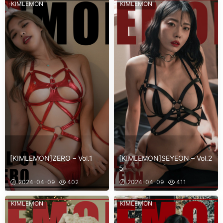
KIMLEMON
KIMLEMON
[KIMLEMON]ZERO – Vol.1
[KIMLEMON]SEYEON – Vol.2
5
2024-04-09
402
2024-04-09
411
KIMLEMON
KIMLEMON