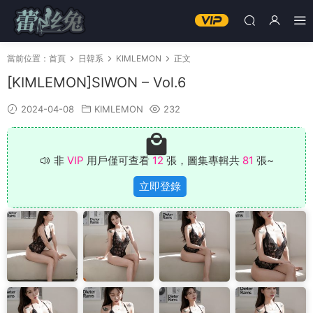
當前位置：
首頁
日韓系
KIMLEMON
正文
[KIMLEMON]SIWON – Vol.6
2024-04-08
KIMLEMON
232
非
VIP
用戶僅可查看
12
張，圖集專輯共
81
張~
立即登錄