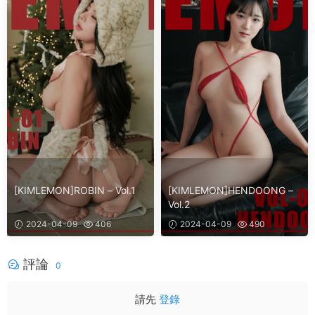
[KIMLEMON]ROBIN – Vol.1
[KIMLEMON]HENDOONG –
Vol.2
2024-04-09
406
2024-04-09
490
評論
0
請先
登錄