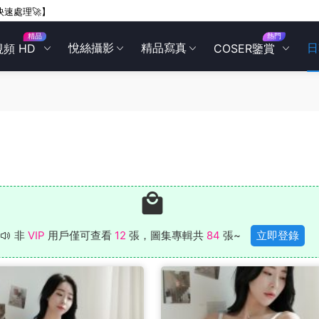
快速處理🚀】
精品
熱門
悅絲攝影
精品寫真
日
視頻 HD
COSER鑒賞
非
VIP
用戶僅可查看
12
張，圖集專輯共
84
張~
立即登錄