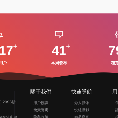
17
41
7
用戶
本周發布
穩
關于我們
快速導航
用
.2998秒
用戶協議
秀人影像
免責聲明
悅絲攝影
隐私政策
精品寫真
習交流和參