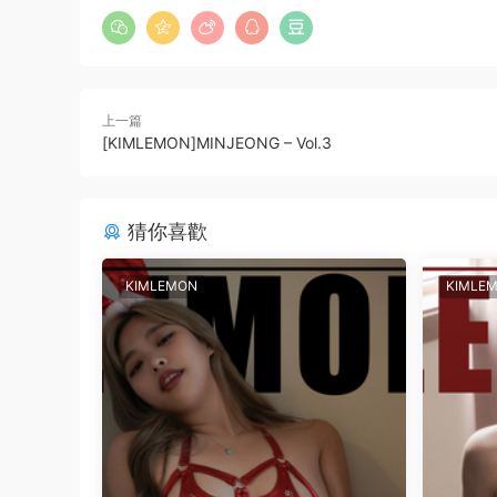
上一篇
[KIMLEMON]MINJEONG – Vol.3
猜你喜歡
KIMLEMON
KIMLE