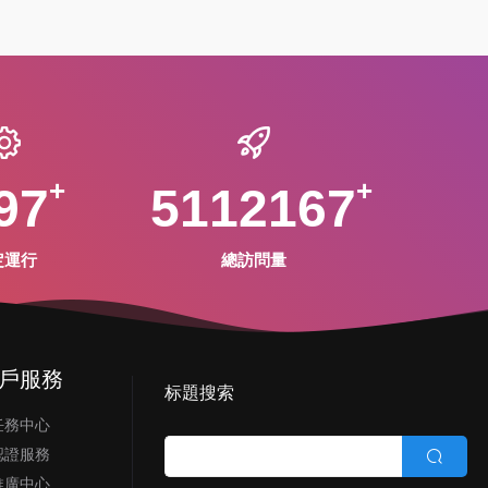
97
5112167
定運行
總訪問量
戶服務
标題搜索
任務中心
認證服務
推廣中心