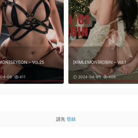
MON]SEYEON – Vol.25
[KIMLEMON]ROBIN – Vol.1
04-09
411
2024-04-09
406
請先
登錄