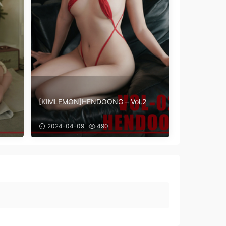
[KIMLEMON]HENDOONG – Vol.2
2024-04-09
490