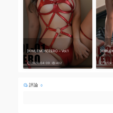
[KIMLEMON]ZERO – Vol.1
[KIMLE
2024-04-09
402
2024-
評論
0