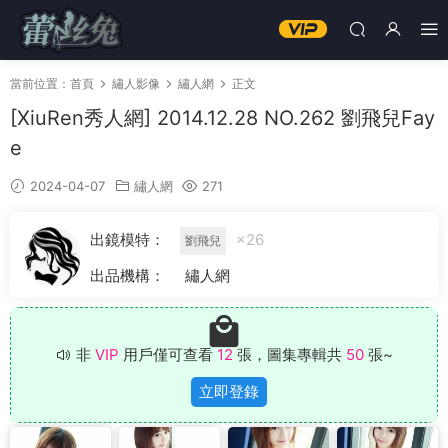
當前位置：
首頁
繡人影像
繡人網
正文
[XiuRen秀人網] 2014.12.28 NO.262 劉飛兒Fay
e
2024-04-07
繡人網
271
出鏡模特：
×26
劉飛兒
出品機構：
繡人網
非
VIP
用戶僅可查看
12
張，圖集專輯共
50
張~
立即登錄