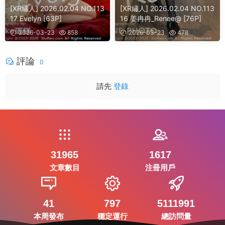
[XR繡人] 2026.02.04 NO.113
[XR繡人] 2026.02.04 NO.113
17 Evelyn [63P]
16 姜冉冉_Renee@ [76P]
2026-03-23
858
2026-03-23
478
評論
0
請先
登錄
31965
1617
文章數目
注冊用戶
41
797
5111991
本周發布
穩定運行
總訪問量