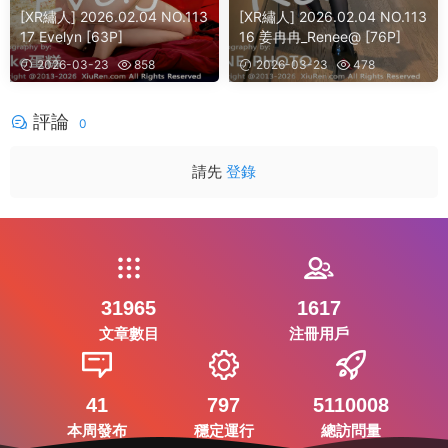
[XR繡人] 2026.02.04 NO.113
[XR繡人] 2026.02.04 NO.113
17 Evelyn [63P]
16 姜冉冉_Renee@ [76P]
2026-03-23
858
2026-03-23
478
評論
0
請先
登錄
31965
1617
文章數目
注冊用戶
41
797
5110008
本周發布
穩定運行
總訪問量