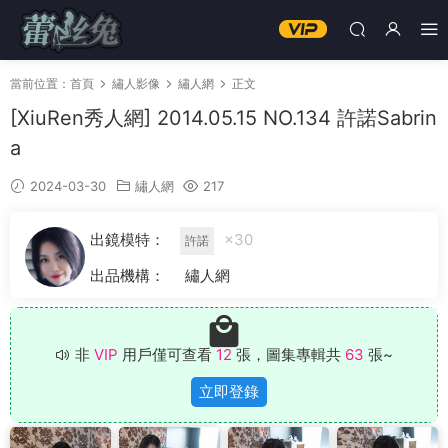
當前位置：
首頁
繡人影像
繡人網
正文
[XiuRen秀人網] 2014.05.15 NO.134 許諾Sabrin
a
2024-03-30
繡人網
217
出鏡模特：
×30
許諾
出品機構：
繡人網
非
VIP
用戶僅可查看
12
張，圖集專輯共
63
張~
立即登錄