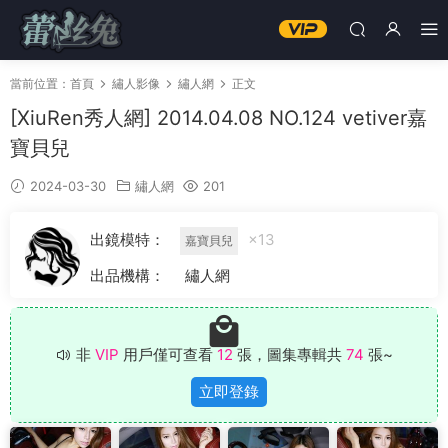
當前位置：
首頁
繡人影像
繡人網
正文
[XiuRen秀人網] 2014.04.08 NO.124 vetiver嘉
寶貝兒
2024-03-30
繡人網
201
出鏡模特：
×13
嘉寶貝兒
出品機構：
繡人網
非
VIP
用戶僅可查看
12
張，圖集專輯共
74
張~
立即登錄