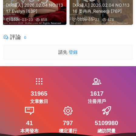
[XR繡人] 2026.02.04 NO.113
[XR繡人] 2026.02.04 NO.113
17 Evelyn [63P]
16 姜冉冉_Renee@ [76P]
2026-03-23
858
2026-03-23
478
評論
0
請先
登錄
31965
1617
文章數目
注冊用戶
41
797
5109980
本周發布
穩定運行
總訪問量