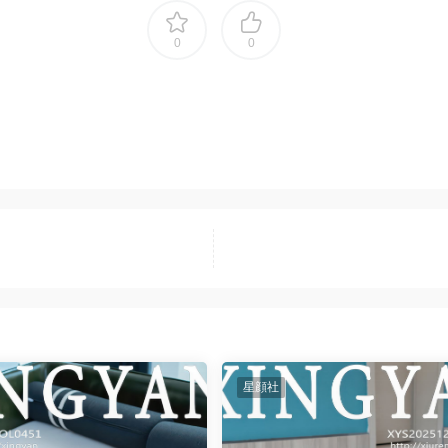
0
0
星顔社