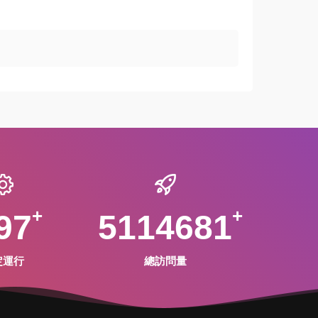
97
5114681
定運行
總訪問量