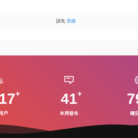
請先
登錄
17
41
7
用戶
本周發布
穩