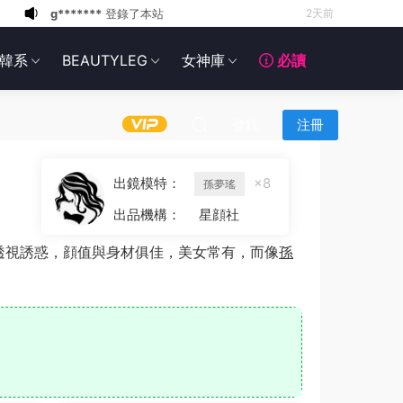
g*******
登錄了本站
2天前
6*******
2天前
韓系
BEAUTYLEG
女神庫
必讀
6*******
2天前
6*******
2天前
6*******
2天前
登錄
注冊
6*******
2天前
6*******
2天前
出鏡模特：
×8
孫夢瑤
6*******
2天前
出品機構：
星顔社
g*******
登錄了本站
19小時前
透視誘惑，顔值與身材俱佳，美女常有，而像
孫
g*******
登錄了本站
2天前