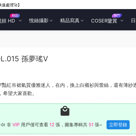
快速處理🚀】
精品
熱門
悅絲攝影
精品寫真
日
視頻 HD
COSER鑒賞
VOL.015 孫夢瑤V
穿豔紅吊裙氣質優雅迷人，在内，換上白襯衫與蕾絲，還有薄紗
，希望大家喜歡。
非
VIP
用戶僅可查看
12
張，圖集專輯共
51
張~
立即登錄