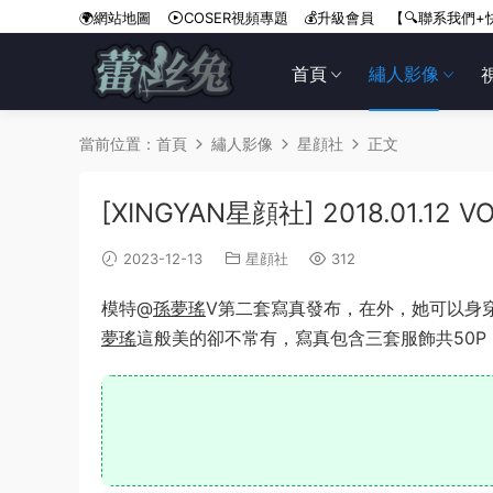
🌍網站地圖
COSER視頻專題
💰升級會員
【🔍聯系我們+
首頁
繡人影像
當前位置：
首頁
繡人影像
星顔社
正文
[XINGYAN星顔社] 2018.01.12 
2023-12-13
星顔社
312
模特@
孫夢瑤
V第二套寫真發布，在外，她可以身
夢瑤
這般美的卻不常有，寫真包含三套服飾共50P