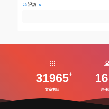
評論
0
31965
16
文章數目
注冊