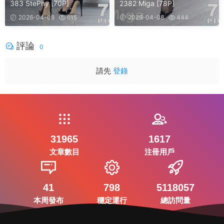
383 StePhy [70P]
2382 Miga [78P]
2026-04-08
615
2026-04-08
444
評論
0
請先
登錄
31965
1617
文章數目
注冊用戶
41
798
5118057
本周發布
穩定運行
總訪問量