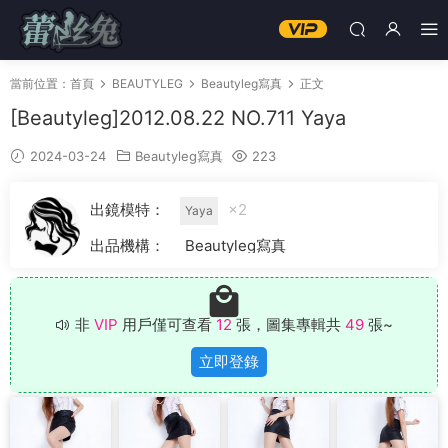
當前位置：
首頁
BEAUTYLEG
Beautyleg寫真
正文
[Beautyleg]2012.08.22 NO.711 Yaya
2024-03-24
Beautyleg寫真
223
出鏡模特：
×2
Yaya
出品機構：
Beautyleg寫真
非
VIP
用戶僅可查看
12
張，圖集專輯共
49
張~
立即登錄