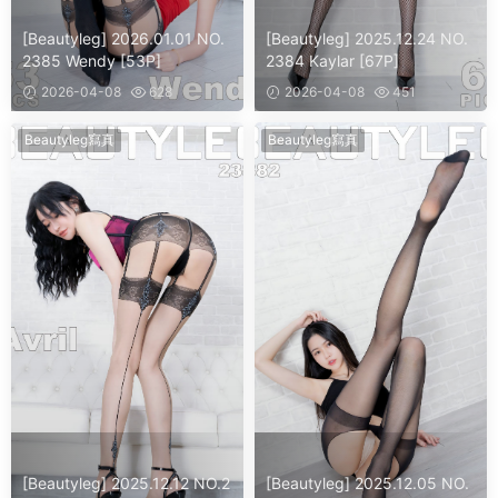
[Beautyleg] 2026.01.01 NO.
[Beautyleg] 2025.12.24 NO.
2385 Wendy [53P]
2384 Kaylar [67P]
2026-04-08
628
2026-04-08
451
Beautyleg寫真
Beautyleg寫真
[Beautyleg] 2025.12.12 NO.2
[Beautyleg] 2025.12.05 NO.