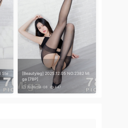
3 Ste
[Beautyleg] 2025.12.05 NO.2382 Mi
ga [78P]
2026-04-08
447