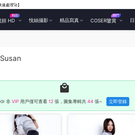
快速處理🚀】
精品
熱門
悅絲攝影
精品寫真
日
視頻 HD
COSER鑒賞
 Susan
非
VIP
用戶僅可查看
12
張，圖集專輯共
44
張~
立即登錄