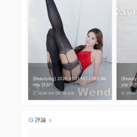
[Beautyleg] 2026.01.01 NO.2385 We
[Beauty
ndy [53P]
ylar [67
2026-04-08
629
2026-
評論
0