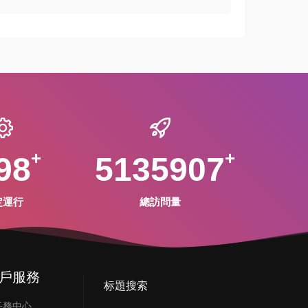
98
5135907
定運行
總訪問量
戶服務
标題搜索
任務中心