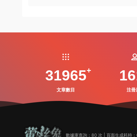
31965
16
文章數目
注冊
數據庫查詢：80 次 | 頁面生成耗時：0