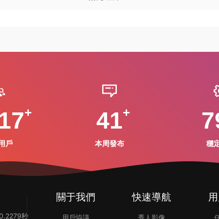
17
41
7
用戶
本周發布
穩
關于我們
快速導航
用
.2279秒
用戶協議
秀人影像