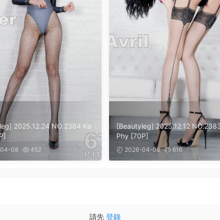
leg] 2025.12.24 NO.2384 Ka
[Beautyleg] 2025.12.12 NO.238
P]
Phy [70P]
04-08
452
2026-04-08
616
請先
登錄