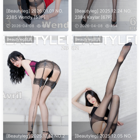
[Beautyleg] 2026.01.01 NO.
[Beautyleg] 2025.12.24 NO.
2385 Wendy [53P]
2384 Kaylar [67P]
2026-04-08
630
2026-04-08
454
Beautyleg寫真
Beautyleg寫真
[Beautyleg] 2025.12.12 NO.2
[Beautyleg] 2025.12.05 NO.