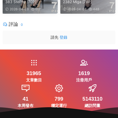
383 StePhy [70P]
2382 Miga [78P]
2026-04-08
617
2026-04-08
448
評論
0
請先
登錄
31965
1619
文章數目
注冊用戶
41
799
5143110
本周發布
穩定運行
總訪問量