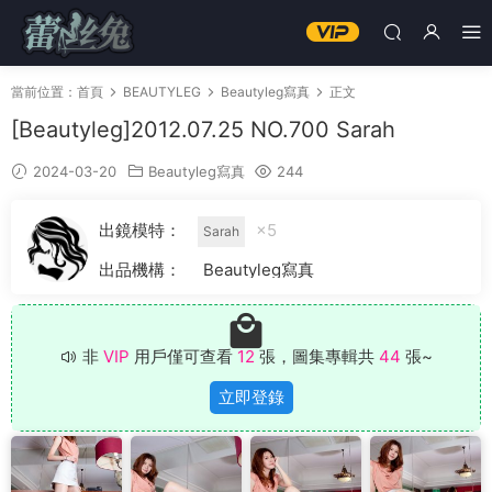
當前位置：
首頁
BEAUTYLEG
Beautyleg寫真
正文
[Beautyleg]2012.07.25 NO.700 Sarah
2024-03-20
Beautyleg寫真
244
出鏡模特：
×5
Sarah
出品機構：
Beautyleg寫真
非
VIP
用戶僅可查看
12
張，圖集專輯共
44
張~
立即登錄