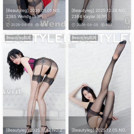
[Beautyleg] 2026.01.01 NO.
[Beautyleg] 2025.12.24 NO.
2385 Wendy [53P]
2384 Kaylar [67P]
2026-04-08
628
2026-04-08
452
Beautyleg寫真
Beautyleg寫真
[Beautyleg] 2025.12.12 NO.2
[Beautyleg] 2025.12.05 NO.