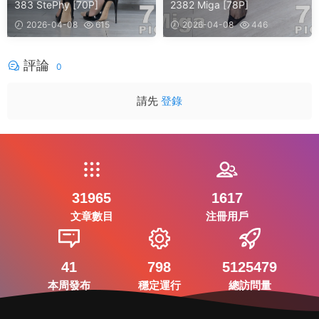
383 StePhy [70P]
2382 Miga [78P]
2026-04-08
615
2026-04-08
446
評論
0
請先
登錄
31965
1617
文章數目
注冊用戶
41
798
5125479
本周發布
穩定運行
總訪問量