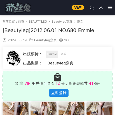
當前位置：
首頁
BEAUTYLEG
Beautyleg寫真
正文
[Beautyleg]2012.06.01 NO.680 Emmie
2024-03-19
Beautyleg寫真
266
出鏡模特：
×4
Emmie
出品機構：
Beautyleg寫真
非
VIP
用戶僅可查看
12
張，圖集專輯共
41
張~
立即登錄