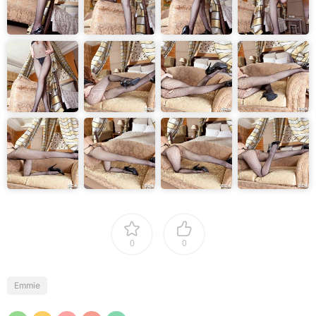
0
0
Emmie