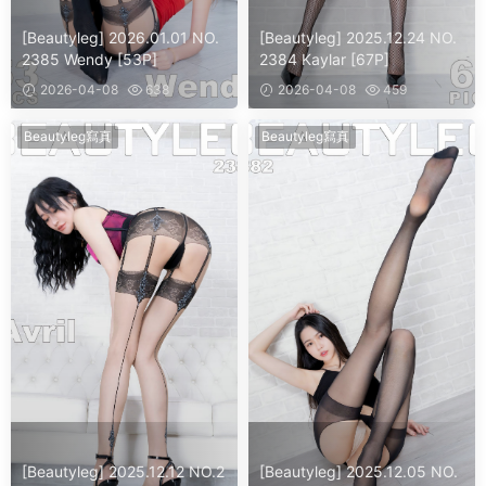
[Beautyleg] 2026.01.01 NO.
[Beautyleg] 2025.12.24 NO.
2385 Wendy [53P]
2384 Kaylar [67P]
2026-04-08
638
2026-04-08
459
Beautyleg寫真
Beautyleg寫真
[Beautyleg] 2025.12.12 NO.2
[Beautyleg] 2025.12.05 NO.