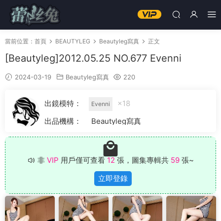
當前位置：
首頁
BEAUTYLEG
Beautyleg寫真
正文
[Beautyleg]2012.05.25 NO.677 Evenni
2024-03-19
Beautyleg寫真
220
出鏡模特：
×18
Evenni
出品機構：
Beautyleg寫真
非
VIP
用戶僅可查看
12
張，圖集專輯共
59
張~
立即登錄