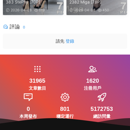
383 StePhy [70P]
2382 Miga [78P]
2026-04-08
619
2026-04-08
450
評論
0
請先
登錄
31965
1620
文章數目
注冊用戶
0
801
5172753
本周發布
穩定運行
總訪問量