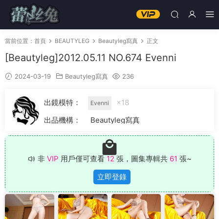
當前位置：
首頁
BEAUTYLEG
Beautyleg寫真
正文
[Beautyleg]2012.05.11 NO.674 Evenni
2024-03-19
Beautyleg寫真
236
出鏡模特：
×18
Evenni
出品機構：
Beautyleg寫真
非
VIP
用戶僅可查看
12
張，圖集專輯共
61
張~
立即登錄