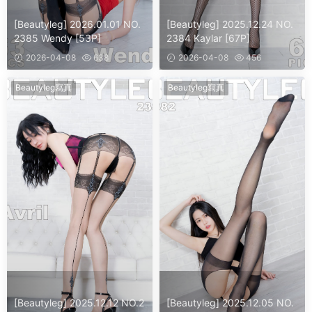
[Beautyleg] 2026.01.01 NO.
[Beautyleg] 2025.12.24 NO.
2385 Wendy [53P]
2384 Kaylar [67P]
2026-04-08
638
2026-04-08
456
Beautyleg寫真
Beautyleg寫真
[Beautyleg] 2025.12.12 NO.2
[Beautyleg] 2025.12.05 NO.