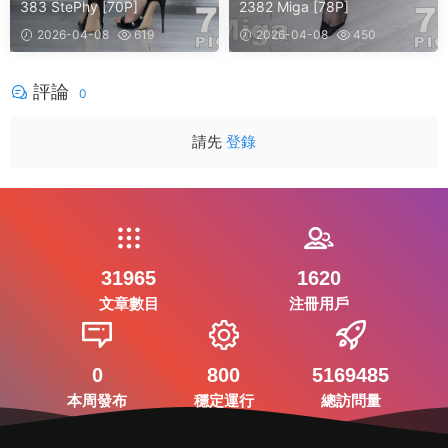
383 StePhy [70P]
2382 Miga [78P]
2026-04-08
619
2026-04-08
450
評論
0
請先
登錄
31965
1620
文章數目
注冊用戶
0
800
5169485
本周發布
穩定運行
總訪問量