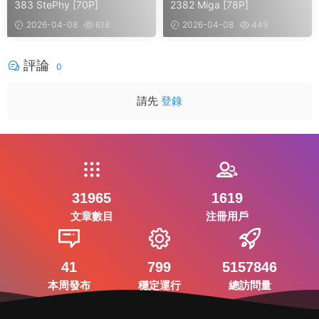
383 StePhy [70P]
2382 Miga [78P]
2026-04-08
618
2026-04-08
449
評論
0
請先
登錄
31965
1619
文章數目
注冊用戶
41
799
5157846
本周發布
穩定運行
總訪問量