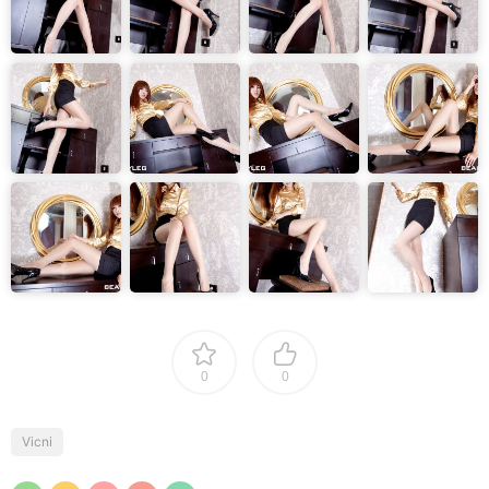
0
0
Vicni