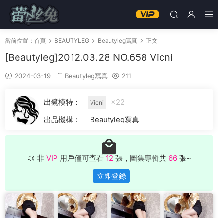
當前位置：
首頁
BEAUTYLEG
Beautyleg寫真
正文
[Beautyleg]2012.03.28 NO.658 Vicni
2024-03-19
Beautyleg寫真
211
出鏡模特：
×22
Vicni
出品機構：
Beautyleg寫真
非
VIP
用戶僅可查看
12
張，圖集專輯共
66
張~
立即登錄