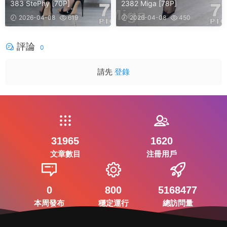
383 StePhy [70P]
2382 Miga [78P]
2026-04-08
619
2026-04-08
450
評論
0
請先
登錄
31965
1620
文章數目
注冊用戶
0
800
5168477
本周發布
穩定運行
總訪問量