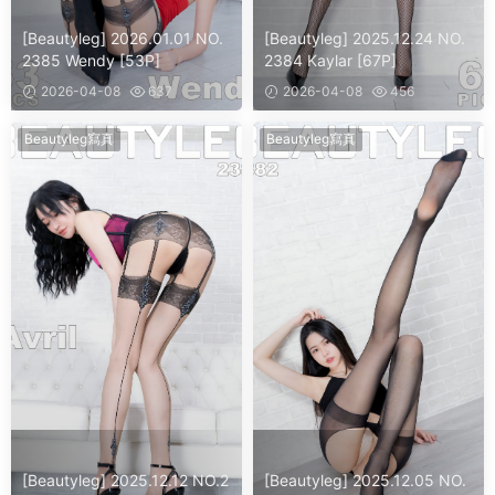
[Beautyleg] 2026.01.01 NO.
[Beautyleg] 2025.12.24 NO.
2385 Wendy [53P]
2384 Kaylar [67P]
2026-04-08
637
2026-04-08
456
Beautyleg寫真
Beautyleg寫真
[Beautyleg] 2025.12.12 NO.2
[Beautyleg] 2025.12.05 NO.