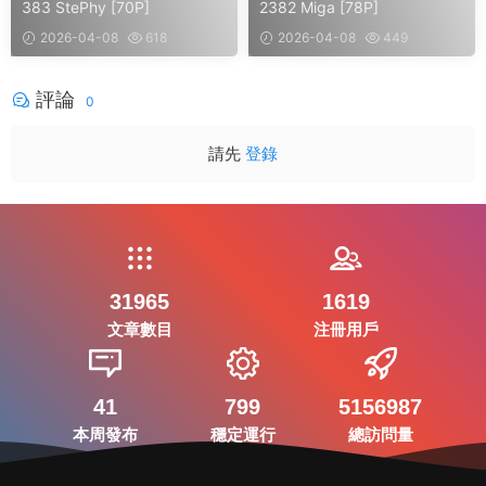
383 StePhy [70P]
2382 Miga [78P]
2026-04-08
618
2026-04-08
449
評論
0
請先
登錄
31965
1619
文章數目
注冊用戶
41
799
5156987
本周發布
穩定運行
總訪問量