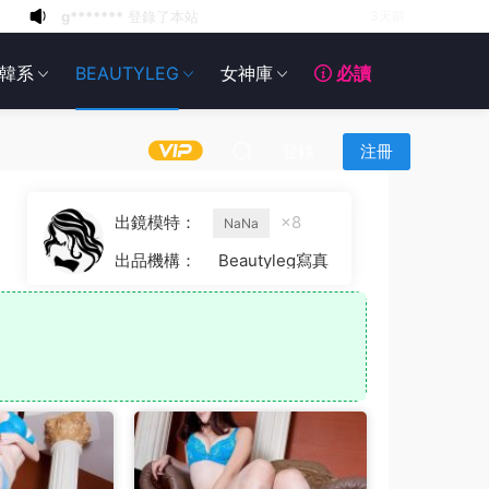
g*******
登錄了本站
3天前
6*******
3天前
韓系
BEAUTYLEG
女神庫
必讀
6*******
3天前
6*******
3天前
6*******
3天前
登錄
注冊
6*******
3天前
6*******
3天前
出鏡模特：
×8
NaNa
6*******
3天前
出品機構：
Beautyleg寫真
g*******
登錄了本站
2天前
g*******
登錄了本站
3天前