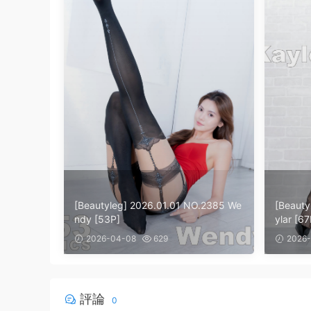
[Beautyleg] 2026.01.01 NO.2385 We
[Beauty
ndy [53P]
ylar [67
2026-04-08
629
2026-
評論
0