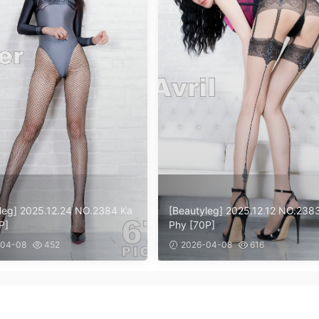
leg] 2025.12.24 NO.2384 Ka
[Beautyleg] 2025.12.12 NO.238
P]
Phy [70P]
04-08
452
2026-04-08
616