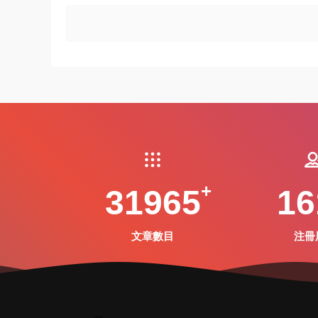
31965
16
文章數目
注冊