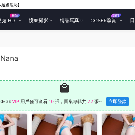
快速處理🚀】
精品
熱門
悅絲攝影
精品寫真
日
視頻 HD
COSER鑒賞
 Nana
非
VIP
用戶僅可查看
10
張，圖集專輯共
72
張~
立即登錄