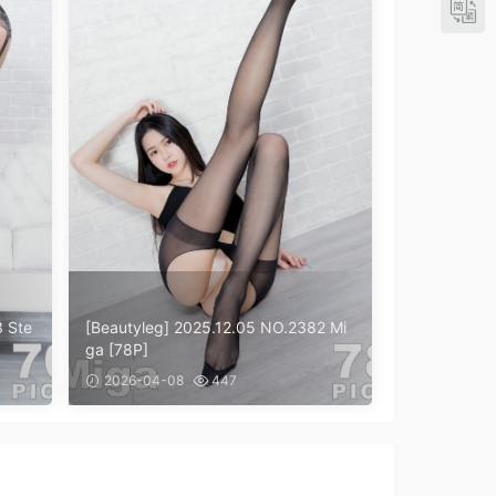
3 Ste
[Beautyleg] 2025.12.05 NO.2382 Mi
ga [78P]
2026-04-08
447