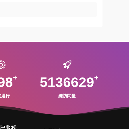
98
5136629
定運行
總訪問量
戶服務