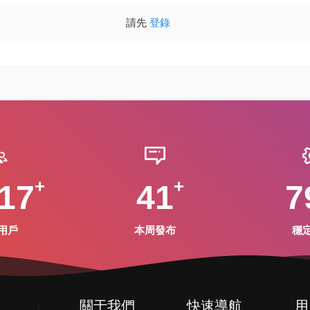
請先
登錄
17
41
7
用戶
本周發布
穩
關于我們
快速導航
用