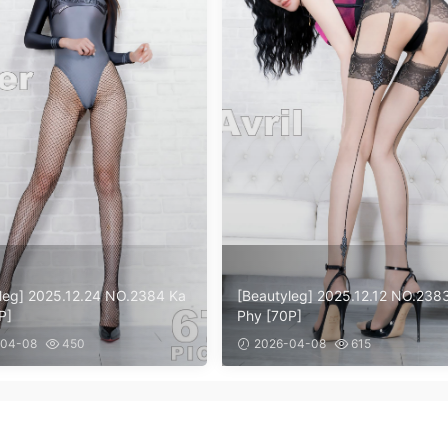
leg] 2025.12.24 NO.2384 Ka
[Beautyleg] 2025.12.12 NO.238
P]
Phy [70P]
04-08
450
2026-04-08
615