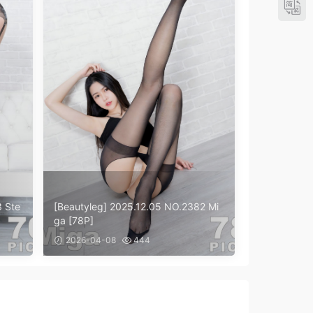
3 Ste
[Beautyleg] 2025.12.05 NO.2382 Mi
ga [78P]
2026-04-08
444