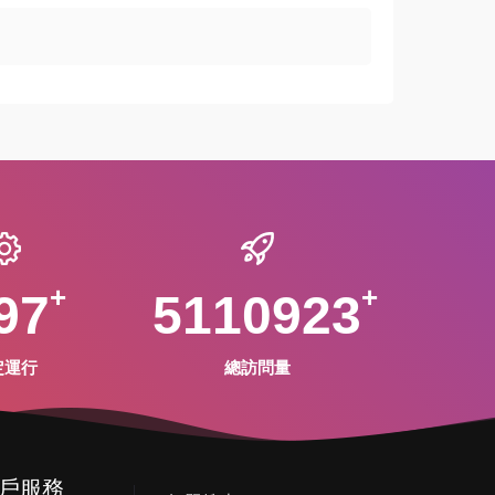
97
5110923
定運行
總訪問量
戶服務