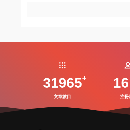
31965
16
文章數目
注冊