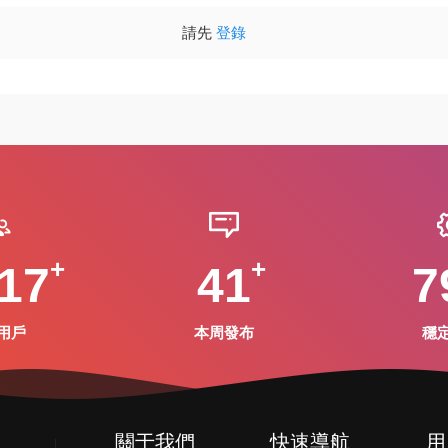
請先
登錄
17
41
7
用戶
本周發布
穩
關于我們
快速導航
用