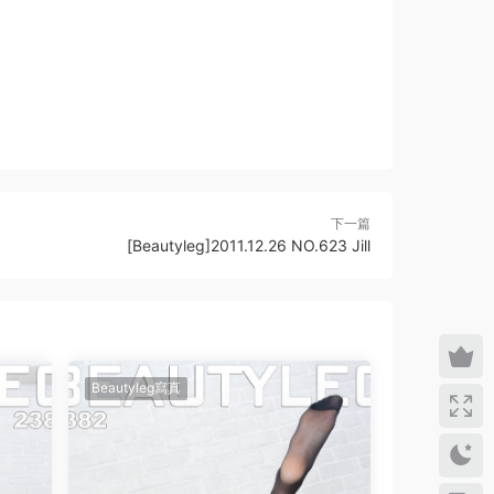
下一篇
[Beautyleg]2011.12.26 NO.623 Jill
Beautyleg寫真