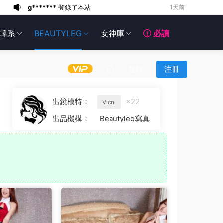
g*******
登錄了本站
1天前
g*******
登錄了本站
1天前
韓系
BEAUTYLEG
女神庫
必讀
6*******
1天前
6*******
1天前
6*******
1天前
登錄
注冊
6*******
1天前
6*******
1天前
出鏡模特：
×22
Vicni
6*******
1天前
出品機構：
Beautyleg寫真
6*******
1天前
g*******
登錄了本站
11小時前