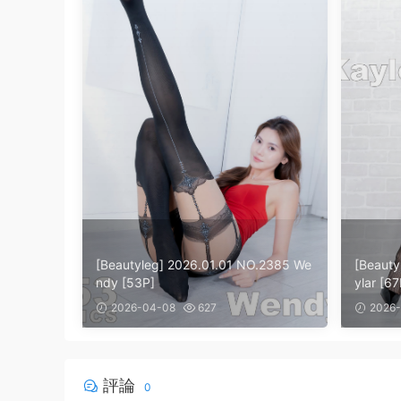
[Beautyleg] 2026.01.01 NO.2385 We
[Beauty
ndy [53P]
ylar [67
2026-04-08
627
2026-
評論
0