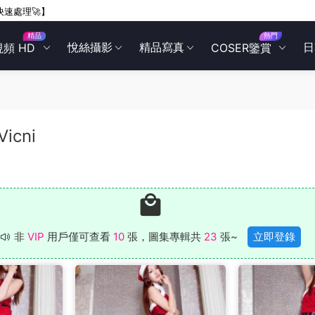
快速處理🚀】
精品
熱門
悅絲攝影
精品寫真
日
視頻 HD
COSER鑒賞
Vicni
非
VIP
用戶僅可查看
10
張，圖集專輯共
23
張~
立即登錄