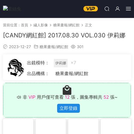
當前位置：
首頁
繡人影像
糖果畫報/網紅館
正文
[CANDY網紅館] 2017.08.30 VOL.030 伊莉娜
2023-12-27
糖果畫報/網紅館
301
出鏡模特：
×7
伊莉娜
出品機構：
糖果畫報/網紅館
非
VIP
用戶僅可查看
12
張，圖集專輯共
52
張~
立即登錄