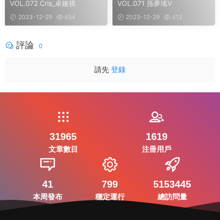
VOL.072 Cris_卓娅祺
VOL.071 孫夢瑤V
2023-12-29
454
2023-12-29
412
評論
0
請先
登錄
31965
1619
文章數目
注冊用戶
41
799
5153445
本周發布
穩定運行
總訪問量