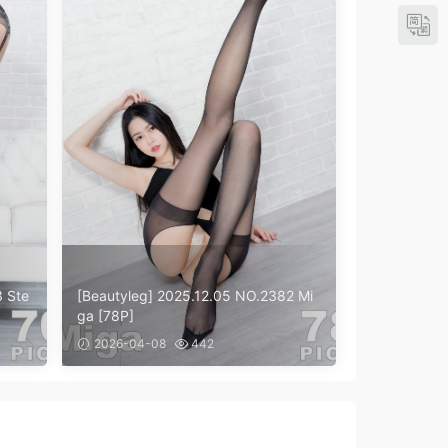
3 Ste
[Beautyleg] 2025.12.05 NO.2382 Mi
ga [78P]
2026-04-08
442