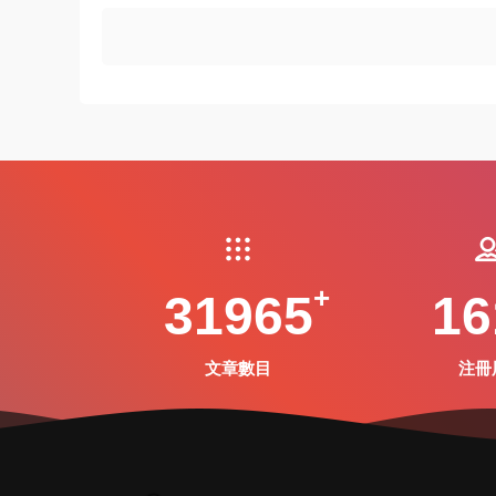
31965
16
文章數目
注冊