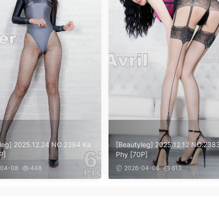
leg] 2025.12.24 NO.2384 Ka
[Beautyleg] 2025.12.12 NO.238
P]
Phy [70P]
04-08
448
2026-04-08
613