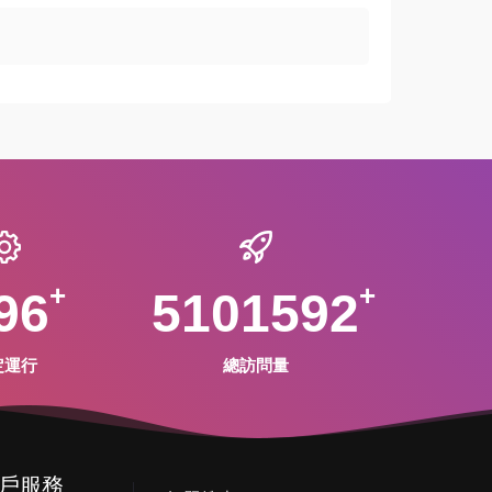
96
5101592
定運行
總訪問量
戶服務