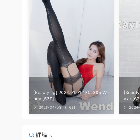
[Beautyleg] 2026.01.01 NO.2385 We
[Beauty
ndy [53P]
ylar [67
2026-04-08
621
2026-
評論
0