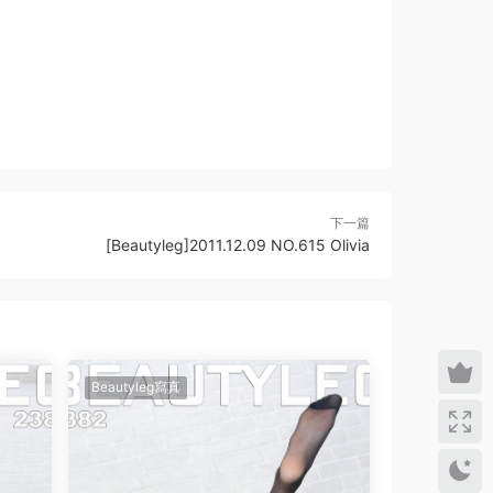
下一篇
[Beautyleg]2011.12.09 NO.615 Olivia
Beautyleg寫真