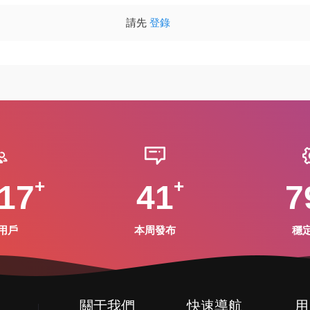
請先
登錄
17
41
7
用戶
本周發布
穩
關于我們
快速導航
用