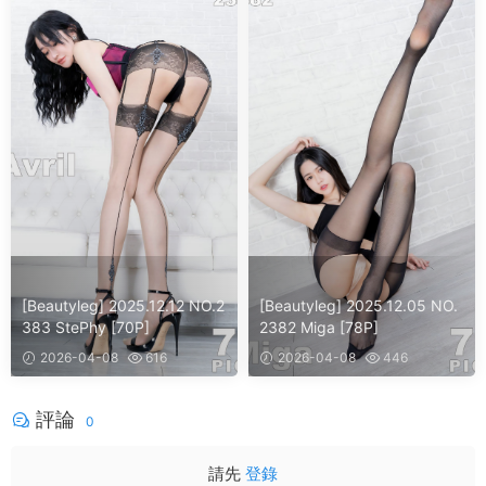
[Beautyleg] 2025.12.12 NO.2
[Beautyleg] 2025.12.05 NO.
383 StePhy [70P]
2382 Miga [78P]
2026-04-08
616
2026-04-08
446
評論
0
請先
登錄