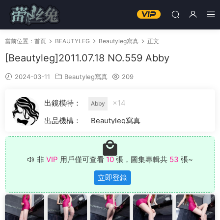
當前位置：
首頁
BEAUTYLEG
Beautyleg寫真
正文
[Beautyleg]2011.07.18 NO.559 Abby
2024-03-11
Beautyleg寫真
209
出鏡模特：
×14
Abby
出品機構：
Beautyleg寫真
非
VIP
用戶僅可查看
10
張，圖集專輯共
53
張~
立即登錄