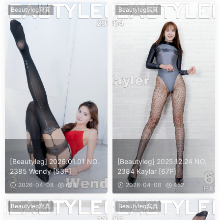
Beautyleg寫真
Beautyleg寫真
[Beautyleg] 2026.01.01 NO.
[Beautyleg] 2025.12.24 NO.
2385 Wendy [53P]
2384 Kaylar [67P]
2026-04-08
629
2026-04-08
452
Beautyleg寫真
Beautyleg寫真