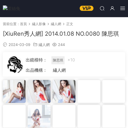
當前位置：
首頁
繡人影像
繡人網
正文
[XiuRen秀人網] 2014.01.08 NO.0080 陳思琪
2024-03-09
繡人網
244
出鏡模特：
×10
陳思琪
出品機構：
繡人網