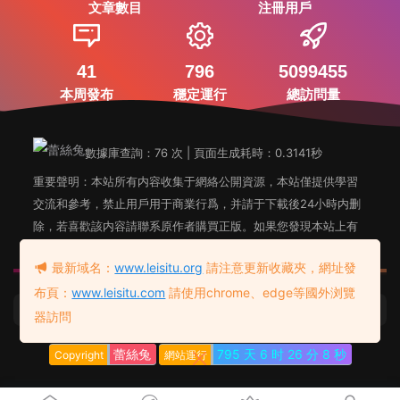
文章數目
注冊用戶
41
796
5099455
本周發布
穩定運行
總訪問量
數據庫查詢：76 次 | 頁面生成耗時：0.3141秒
重要聲明：本站所有内容收集于網絡公開資源，本站僅提供學習
交流和參考，禁止用戶用于商業行爲，并請于下載後24小時内删
除，若喜歡該内容請聯系原作者購買正版。如果您發現本站上有
侵犯您知識産權的内容，請聯系站長郵箱，我們會及時删除。
最新域名：
www.leisitu.org
請注意更新收藏夾，網址發
布頁：
www.leisitu.com
請使用chrome、edge等國外浏覽
蕾絲兔發布頁
友情鏈接：
器訪問
蕾絲兔
795 天
6 时
26 分
8 秒
Copyright
網站運行