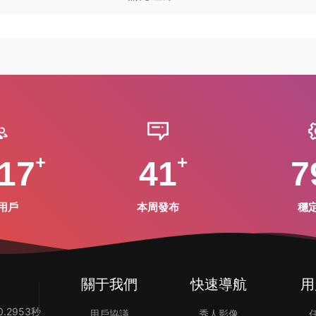
17
41
7
用戶
本周發布
穩
關于我們
快速導航
用
.2953秒
用戶協議
秀人影像