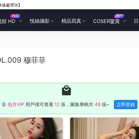
快速處理🚀】
精品
熱門
悅絲攝影
精品寫真
日
視頻 HD
COSER鑒賞
VOL.009 穆菲菲
非
包月VIP
用戶僅可查看
12
張，圖集專輯共
49
張~
立即登錄