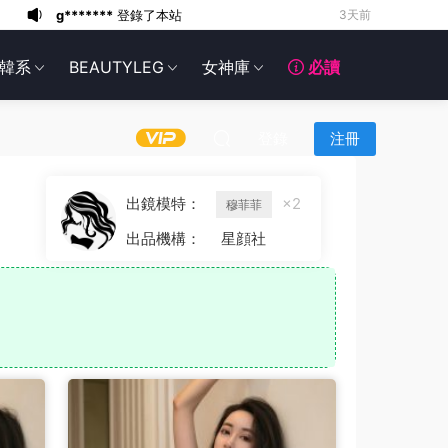
g*******
登錄了本站
3天前
6*******
3天前
韓系
BEAUTYLEG
女神庫
必讀
6*******
3天前
6*******
3天前
6*******
3天前
登錄
注冊
6*******
3天前
6*******
3天前
出鏡模特：
×2
穆菲菲
6*******
3天前
出品機構：
星顔社
g*******
登錄了本站
2天前
g*******
登錄了本站
2天前