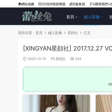
🌍網站地圖
COSER視頻專題
💰升級會員
【🔍聯系我們+
首頁
繡人影像
當前位置：
首頁
繡人影像
星顔社
正文
[XINGYAN星顔社] 2017.12.27 
2023-12-12
星顔社
333