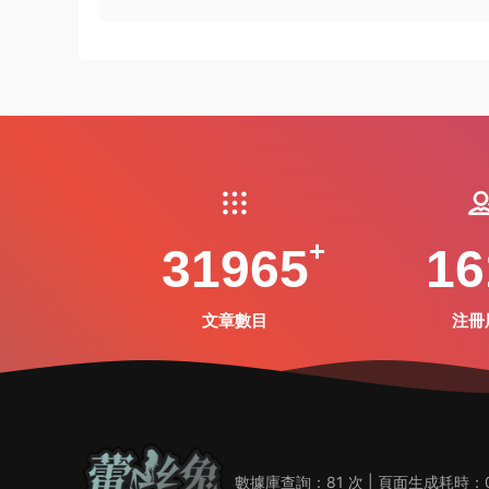
31965
16
文章數目
注冊
數據庫查詢：81 次 | 頁面生成耗時：0