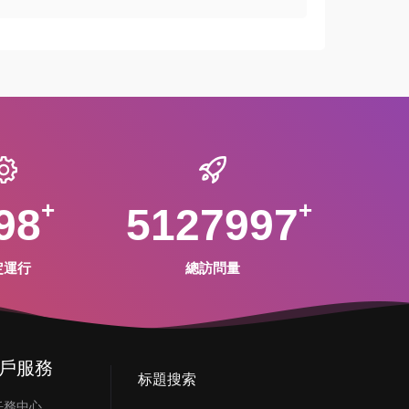
98
5127997
定運行
總訪問量
戶服務
标題搜索
任務中心