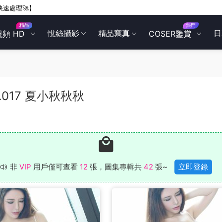
快速處理🚀】
精品
熱門
悅絲攝影
精品寫真
日
視頻 HD
COSER鑒賞
OL.017 夏小秋秋秋
非
VIP
用戶僅可查看
12
張，圖集專輯共
42
張~
立即登錄