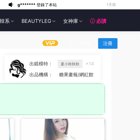
g*******
登錄了本站
1天前
6*******
1天前
韓系
BEAUTYLEG
女神庫
必讀
6*******
1天前
6*******
1天前
6*******
1天前
登錄
注冊
6*******
1天前
6*******
1天前
出鏡模特：
×14
夏小秋秋秋
6*******
1天前
出品機構：
糖果畫報/網紅館
g*******
登錄了本站
10小時前
g*******
登錄了本站
1天前