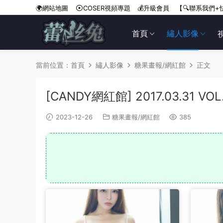
🌍網站地圖
COSER視頻專題
💰升級會員
【🔍聯系我們+
首頁
繡人影像
當前位置：
首頁
繡人影像
糖果畫報/網紅館
正文
[CANDY網紅館] 2017.03.31 V
2023-12-26
糖果畫報/網紅館
385