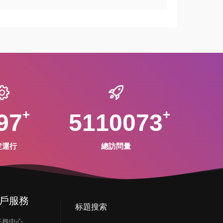
97
5110073
定運行
總訪問量
戶服務
标題搜索
任務中心