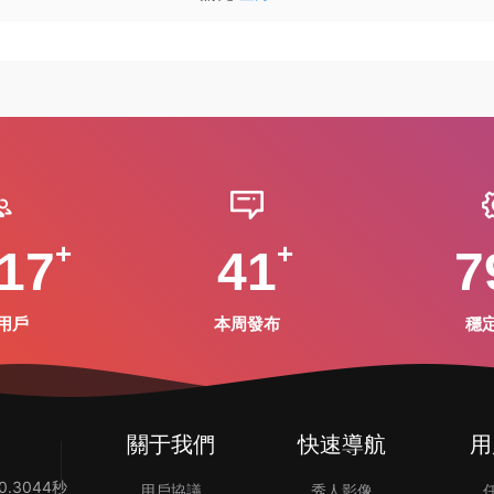
17
41
7
用戶
本周發布
穩
關于我們
快速導航
用
.3044秒
用戶協議
秀人影像