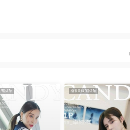
/網紅館
糖果畫報/網紅館