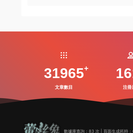
31965
16
文章數目
注冊
數據庫查詢：83 次 | 頁面生成耗時：0