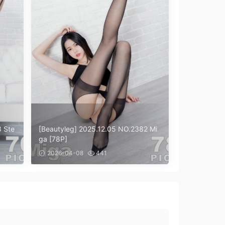
3 Ste
[Beautyleg] 2025.12.05 NO.2382 Mi
ga [78P]
2026-04-08
441