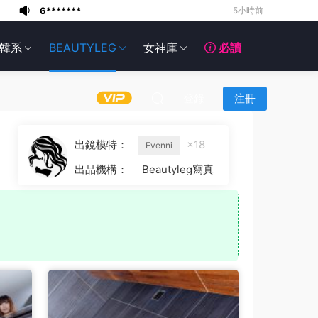
6*******
5小時前
6*******
5小時前
韓系
BEAUTYLEG
女神庫
必讀
6*******
5小時前
6*******
5小時前
6*******
5小時前
登錄
注冊
6*******
5小時前
6*******
6小時前
出鏡模特：
×18
Evenni
6*******
6小時前
出品機構：
Beautyleg寫真
g*******
登錄了本站
2小時前
6*******
5小時前