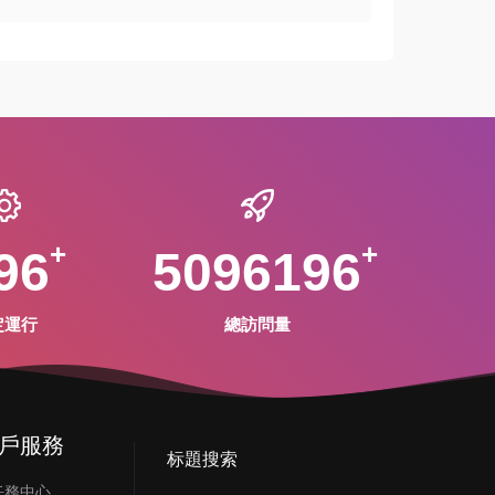
96
5096196
定運行
總訪問量
戶服務
标題搜索
任務中心