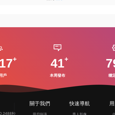
17
41
7
用戶
本周發布
穩
關于我們
快速導航
用
.2488秒
用戶協議
秀人影像