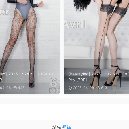
leg] 2025.12.24 NO.2384 Ka
[Beautyleg] 2025.12.12 NO.238
P]
Phy [70P]
04-08
446
2026-04-08
613
請先
登錄