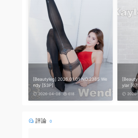
[Beautyleg] 2026.01.01 NO.2385 We
[Beauty
ndy [53P]
ylar [67
2026-04-08
618
2026-
評論
0