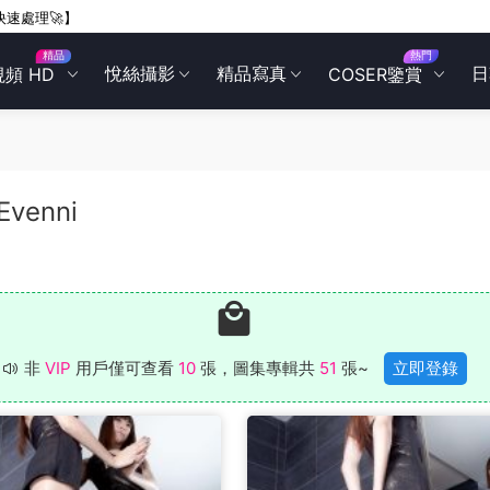
快速處理🚀】
精品
熱門
悅絲攝影
精品寫真
日
視頻 HD
COSER鑒賞
Evenni
非
VIP
用戶僅可查看
10
張，圖集專輯共
51
張~
立即登錄