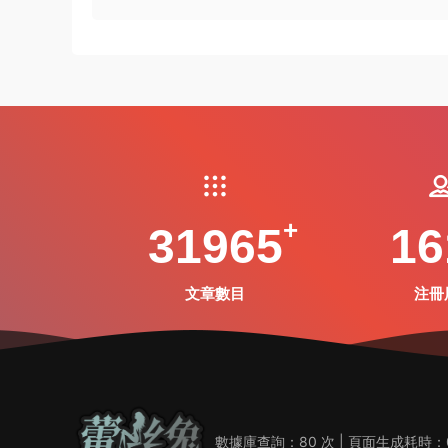
31965
16
文章數目
注冊
數據庫查詢：80 次 | 頁面生成耗時：0