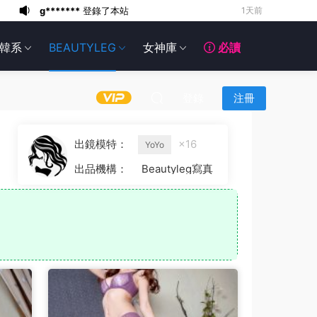
g*******
登錄了本站
1天前
6*******
1天前
韓系
BEAUTYLEG
女神庫
必讀
6*******
1天前
6*******
1天前
6*******
1天前
登錄
注冊
6*******
1天前
6*******
1天前
出鏡模特：
×16
YoYo
6*******
1天前
出品機構：
Beautyleg寫真
g*******
登錄了本站
4小時前
g*******
登錄了本站
21小時前