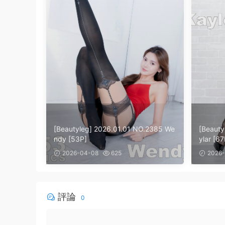
[Beautyleg] 2026.01.01 NO.2385 We
[Beauty
ndy [53P]
ylar [67
2026-04-08
625
2026-
評論
0