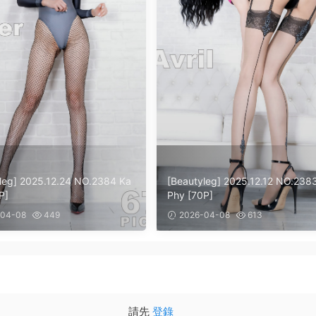
leg] 2025.12.24 NO.2384 Ka
[Beautyleg] 2025.12.12 NO.238
P]
Phy [70P]
04-08
449
2026-04-08
613
請先
登錄