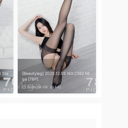
3 Ste
[Beautyleg] 2025.12.05 NO.2382 Mi
ga [78P]
2026-04-08
442