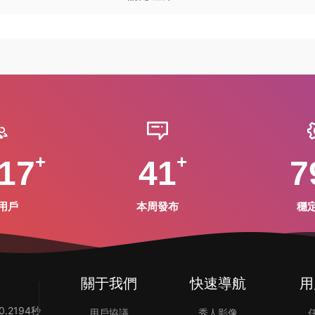
17
41
7
用戶
本周發布
穩
關于我們
快速導航
用
.2194秒
用戶協議
秀人影像