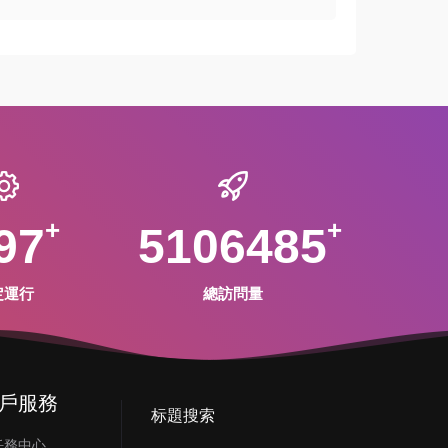
97
5106485
定運行
總訪問量
戶服務
标題搜索
任務中心