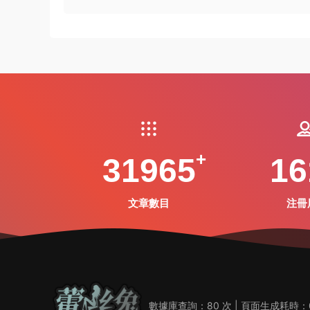
31965
16
文章數目
注冊
數據庫查詢：80 次 | 頁面生成耗時：0