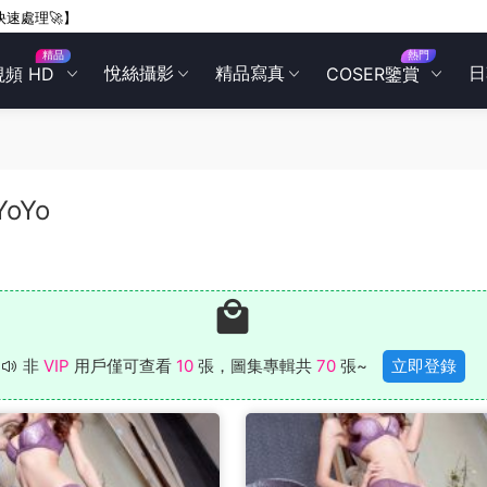
快速處理🚀】
精品
熱門
悅絲攝影
精品寫真
日
視頻 HD
COSER鑒賞
YoYo
非
VIP
用戶僅可查看
10
張，圖集專輯共
70
張~
立即登錄