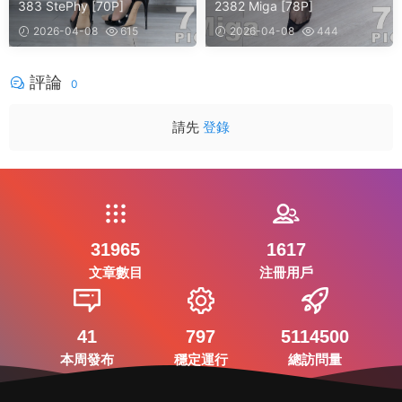
383 StePhy [70P]
2382 Miga [78P]
2026-04-08
615
2026-04-08
444
評論
0
請先
登錄
31965
1617
文章數目
注冊用戶
41
797
5114500
本周發布
穩定運行
總訪問量