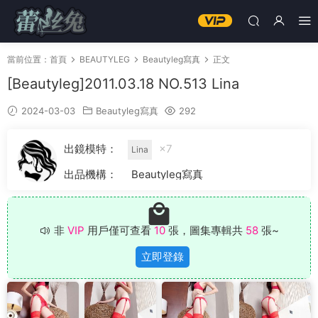
當前位置：
首頁
BEAUTYLEG
Beautyleg寫真
正文
[Beautyleg]2011.03.18 NO.513 Lina
2024-03-03
Beautyleg寫真
292
出鏡模特：
×7
Lina
出品機構：
Beautyleg寫真
非
VIP
用戶僅可查看
10
張，圖集專輯共
58
張~
立即登錄