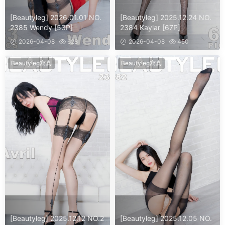
[Beautyleg] 2026.01.01 NO.
[Beautyleg] 2025.12.24 NO.
2385 Wendy [53P]
2384 Kaylar [67P]
2026-04-08
628
2026-04-08
450
Beautyleg寫真
Beautyleg寫真
[Beautyleg] 2025.12.12 NO.2
[Beautyleg] 2025.12.05 NO.