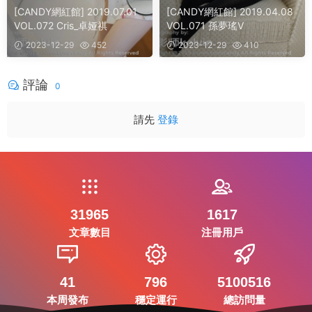
[CANDY網紅館] 2019.07.01
[CANDY網紅館] 2019.04.08
VOL.072 Cris_卓娅祺
VOL.071 孫夢瑤V
2023-12-29
452
2023-12-29
410
評論
0
請先
登錄
31965
1617
文章數目
注冊用戶
41
796
5100516
本周發布
穩定運行
總訪問量