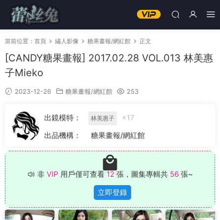
當前位置：
首頁
繡人影像
糖果畫報/網紅館
正文
[CANDY糖果畫報] 2017.02.28 VOL.013 林美惠
子Mieko
2023-12-26
糖果畫報/網紅館
253
出鏡模特：
×17
林美惠子
出品機構：
糖果畫報/網紅館
非
VIP
用戶僅可查看
12
張，圖集專輯共
56
張~
立即登錄