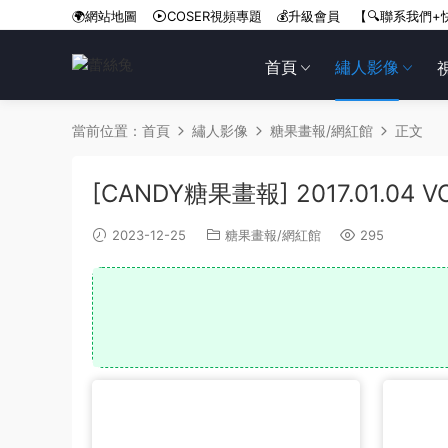
🌍網站地圖
COSER視頻專題
💰升級會員
【🔍聯系我們+
首頁
繡人影像
當前位置：
首頁
繡人影像
糖果畫報/網紅館
正文
[CANDY糖果畫報] 2017.01.04 V
2023-12-25
糖果畫報/網紅館
295