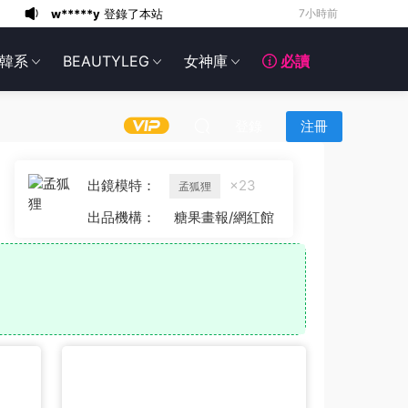
w*****y
登錄了本站
7小時前
一***�
登錄了本站
9小時前
韓系
BEAUTYLEG
女神庫
必讀
w**d
登錄了本站
11小時前
b**f
加入了本站
18小時前
s*******
登錄了本站
20小時前
登錄
注冊
d*****a
加入了本站
21小時前
g*******
登錄了本站
3天前
出鏡模特：
×23
孟狐狸
g*******
登錄了本站
4天前
出品機構：
糖果畫報/網紅館
g*******
登錄了本站
4天前
L****1
25分鍾前