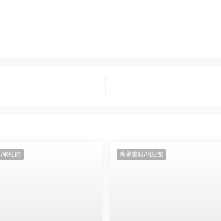
/網紅館
糖果畫報/網紅館