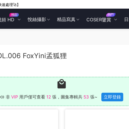
快速處理🚀】
精品
熱門
悅絲攝影
精品寫真
日
視頻 HD
COSER鑒賞
OL.006 FoxYini孟狐狸
非
VIP
用戶僅可查看
12
張，圖集專輯共
53
張~
立即登錄