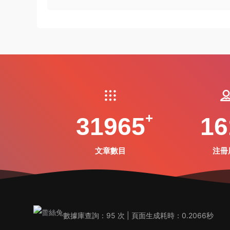
31965
16
文章數目
注冊
數據庫查詢：95 次 | 頁面生成耗時：0.2066秒