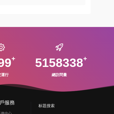
99
5158338
定運行
總訪問量
戶服務
标題搜索
任務中心