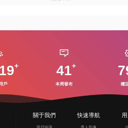
19
41
7
用戶
本周發布
穩
關于我們
快速導航
用
用戶協議
秀人影像