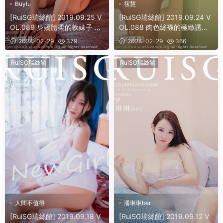
Buylu
筱慧
[RuiSG瑞絲館] 2019.09.25 V
[RuiSG瑞絲館] 2019.09.24 V
OL.089 身嬌體柔的軟妹子 Bu
OL.088 肉色絲襪的極緻誘惑
ylu
筱慧
2024-02-29
379
2024-02-29
366
RuiSG瑞絲館
RuiSG瑞絲館
人間不值得
潘琳琳ber
[RuiSG瑞絲館] 2019.09.18 V
[RuiSG瑞絲館] 2019.09.12 V