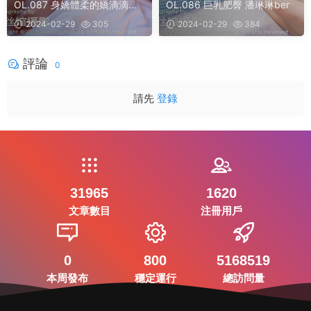
OL.087 身嬌體柔的嬌滴滴妹
OL.086 巨乳肥臀 潘琳琳ber
子 人間不值得lily
2024-02-29
305
2024-02-29
384
評論
0
請先
登錄
31965
1620
文章數目
注冊用戶
0
800
5168519
本周發布
穩定運行
總訪問量