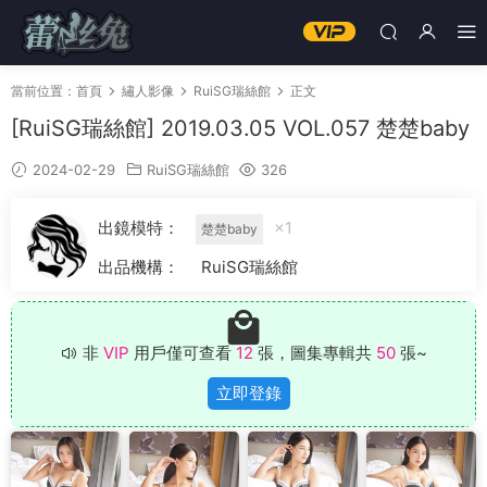
當前位置：
首頁
繡人影像
RuiSG瑞絲館
正文
[RuiSG瑞絲館] 2019.03.05 VOL.057 楚楚baby
2024-02-29
RuiSG瑞絲館
326
出鏡模特：
×1
楚楚baby
出品機構：
RuiSG瑞絲館
非
VIP
用戶僅可查看
12
張，圖集專輯共
50
張~
立即登錄