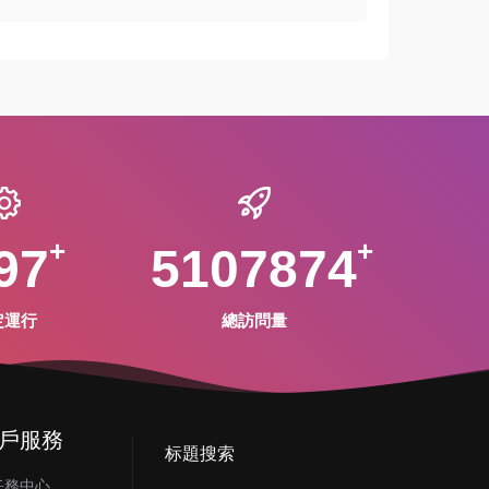
97
5107874
定運行
總訪問量
戶服務
标題搜索
任務中心