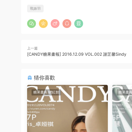
戰姝羽
上一篇
[CANDY糖果畫報] 2016.12.09 VOL.002 謝芷馨Sindy
猜你喜歡
糖果畫報/網紅館
糖果畫報