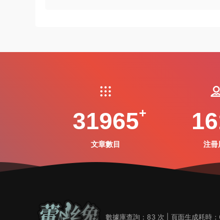
31965
16
文章數目
注冊
數據庫查詢：83 次 | 頁面生成耗時：0