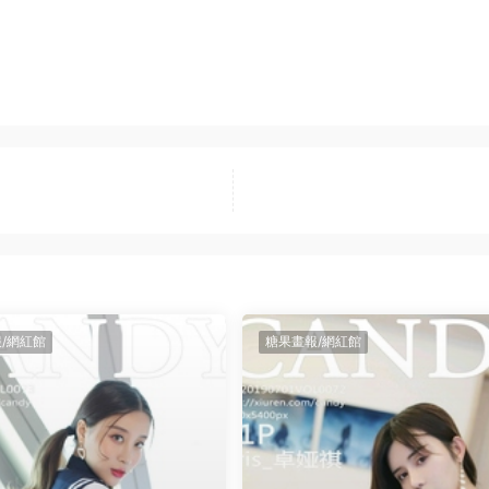
/網紅館
糖果畫報/網紅館