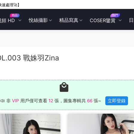
快速處理🚀】
精品
熱門
悅絲攝影
精品寫真
日
視頻 HD
COSER鑒賞
OL.003 戰姝羽Zina
非
VIP
用戶僅可查看
12
張，圖集專輯共
66
張~
立即登錄