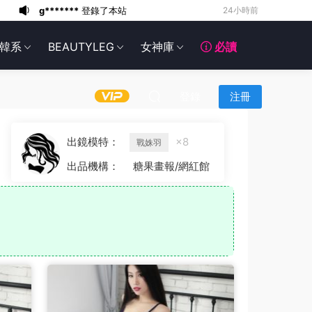
g*******
登錄了本站
1天前
6*******
1天前
韓系
BEAUTYLEG
女神庫
必讀
6*******
1天前
6*******
1天前
6*******
1天前
登錄
注冊
6*******
1天前
6*******
1天前
出鏡模特：
×8
戰姝羽
6*******
1天前
出品機構：
糖果畫報/網紅館
g*******
登錄了本站
6小時前
g*******
登錄了本站
24小時前