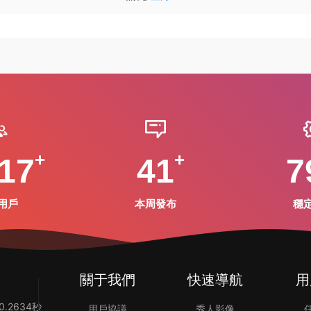
17
41
7
用戶
本周發布
穩
關于我們
快速導航
用
.2634秒
用戶協議
秀人影像