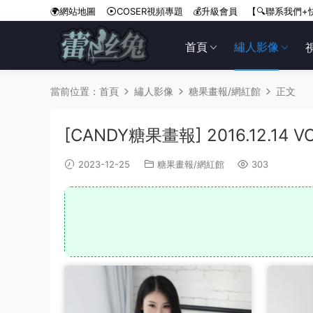
🌍網站地圖
COSER視頻專題
💰升級會員
【🔍聯系我們+
首頁
繡人影像
當前位置：
首頁
繡人影像
糖果畫報/網紅館
正文
[CANDY糖果畫報] 2016.12.14 V
2023-12-25
糖果畫報/網紅館
303