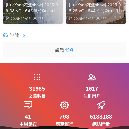
[HuaYang花漾show] 2025.0
[HuaYang花漾show] 2025.0
9.08 VOL.645 凱竹Quinn [4
8.26 VOL.644 凱竹Quinn [6
1]
0]
2025-12-07
178
2025-12-07
175
評論
0
請先
登錄
31965
1617
文章數目
注冊用戶
41
798
5133183
本周發布
穩定運行
總訪問量