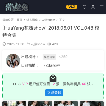
當前位置：
首頁
繡人影像
花漾show
正文
[HuaYang花漾show] 2018.06.01 VOL.048 模
特合集
2025-11-30
花漾show
420
出鏡模特：
×259
模特合集
出品機構：
花漾show
非
VIP
用戶僅可查看
12
張，圖集專輯共
40
張~
立即登錄