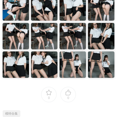
0
0
模特合集