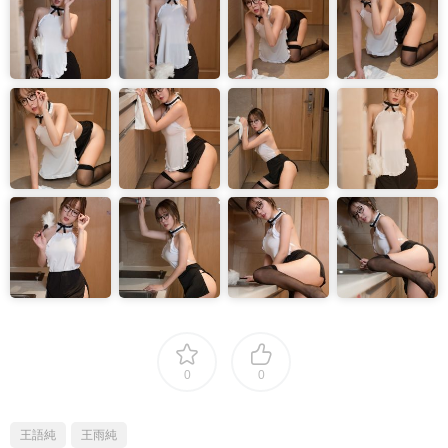
0
0
王語純
王雨純