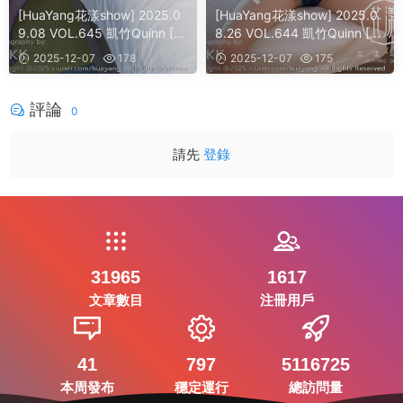
[HuaYang花漾show] 2025.0
[HuaYang花漾show] 2025.0
9.08 VOL.645 凱竹Quinn [4
8.26 VOL.644 凱竹Quinn [6
1]
0]
2025-12-07
178
2025-12-07
175
評論
0
請先
登錄
31965
1617
文章數目
注冊用戶
41
797
5116725
本周發布
穩定運行
總訪問量