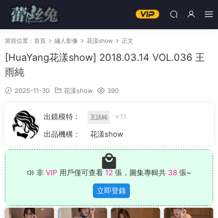
當前位置：
首頁
繡人影像
花漾show
正文
[HuaYang花漾show] 2018.03.14 VOL.036 王
雨純
2025-11-30
花漾show
390
出鏡模特：
×11
王語純
出品機構：
花漾show
非
VIP
用戶僅可查看
12
張，圖集專輯共
38
張~
立即登錄