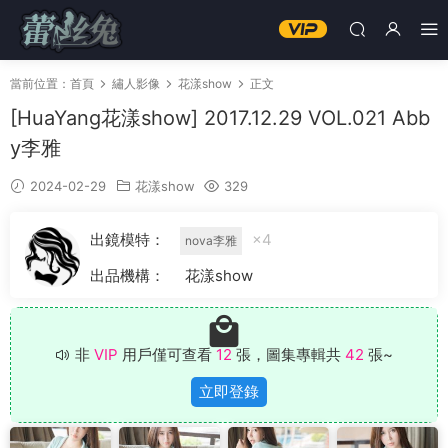
當前位置：
首頁
繡人影像
花漾show
正文
[HuaYang花漾show] 2017.12.29 VOL.021 Abb
y李雅
2024-02-29
花漾show
329
出鏡模特：
×4
nova李雅
出品機構：
花漾show
非
VIP
用戶僅可查看
12
張，圖集專輯共
42
張~
立即登錄