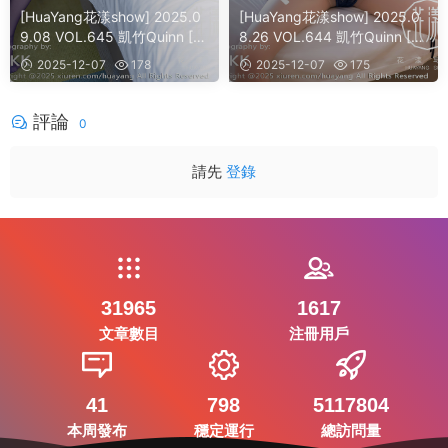
[HuaYang花漾show] 2025.0
[HuaYang花漾show] 2025.0
9.08 VOL.645 凱竹Quinn [4
8.26 VOL.644 凱竹Quinn [6
1]
0]
2025-12-07
178
2025-12-07
175
評論
0
請先
登錄
31965
1617
文章數目
注冊用戶
41
798
5117804
本周發布
穩定運行
總訪問量