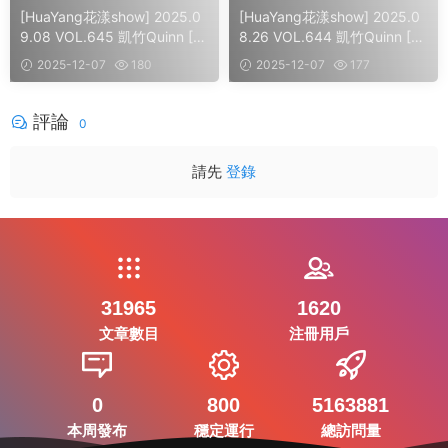
[HuaYang花漾show] 2025.0
[HuaYang花漾show] 2025.0
9.08 VOL.645 凱竹Quinn [4
8.26 VOL.644 凱竹Quinn [6
1]
0]
2025-12-07
180
2025-12-07
177
評論
0
請先
登錄
31965
1620
文章數目
注冊用戶
0
800
5163881
本周發布
穩定運行
總訪問量