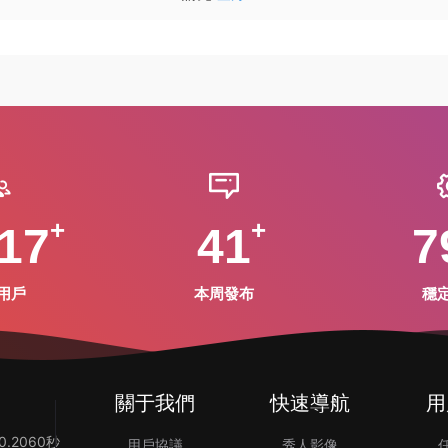
17
41
7
用戶
本周發布
穩
關于我們
快速導航
用
.2060秒
用戶協議
秀人影像