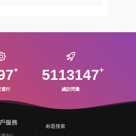
97
5113147
定運行
總訪問量
戶服務
标題搜索
任務中心