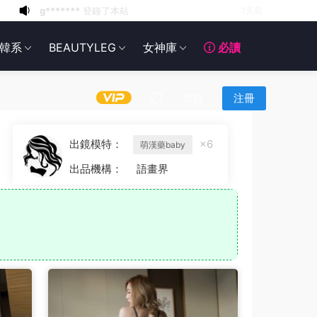
g*******
登錄了本站
2天前
6*******
2天前
韓系
BEAUTYLEG
女神庫
必讀
6*******
2天前
6*******
2天前
6*******
2天前
登錄
注冊
6*******
2天前
6*******
2天前
出鏡模特：
×6
萌漢藥baby
6*******
2天前
出品機構：
語畫界
g*******
登錄了本站
16小時前
g*******
登錄了本站
1天前