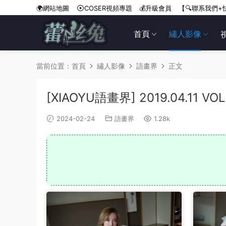
🌍網站地圖
COSER視頻專題
💰升級會員
【🔍聯系我們+
首頁
繡人影像
當前位置：
首頁
繡人影像
語畫界
正文
[XIAOYU語畫界] 2019.04.11 V
2024-02-24
語畫界
1.28k