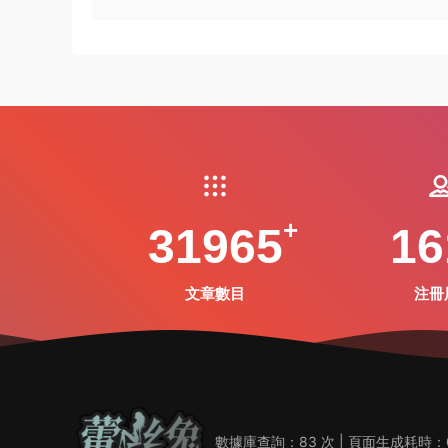
31965
16
文章數目
注冊
數據庫查詢：83 次 | 頁面生成耗時：0