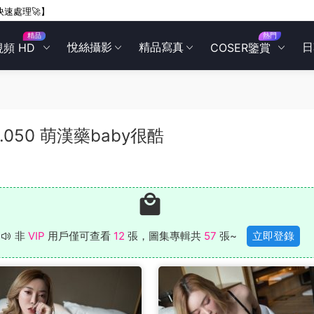
快速處理🚀】
精品
熱門
悅絲攝影
精品寫真
日
視頻 HD
COSER鑒賞
OL.050 萌漢藥baby很酷
非
VIP
用戶僅可查看
12
張，圖集專輯共
57
張~
立即登錄