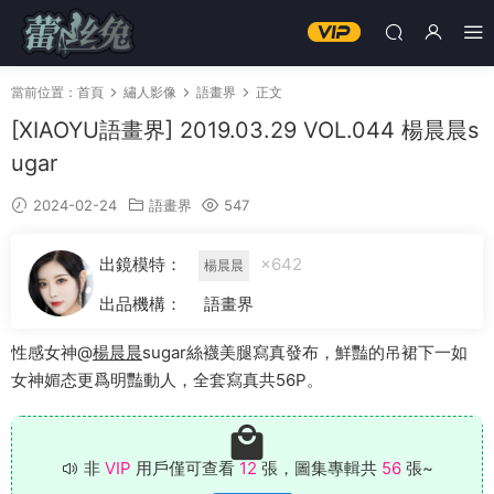
當前位置：
首頁
繡人影像
語畫界
正文
[XIAOYU語畫界] 2019.03.29 VOL.044 楊晨晨s
ugar
2024-02-24
語畫界
547
出鏡模特：
×642
楊晨晨
出品機構：
語畫界
性感女神@
楊晨晨
sugar絲襪美腿寫真發布，鮮豔的吊裙下一如
女神媚态更爲明豔動人，全套寫真共56P。
非
VIP
用戶僅可查看
12
張，圖集專輯共
56
張~