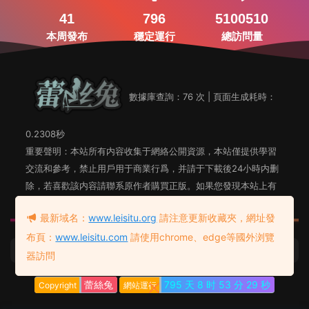
41
796
5100510
本周發布
穩定運行
總訪問量
數據庫查詢：76 次 | 頁面生成耗時：
0.2308秒
重要聲明：本站所有内容收集于網絡公開資源，本站僅提供學習
交流和參考，禁止用戶用于商業行爲，并請于下載後24小時内删
除，若喜歡該内容請聯系原作者購買正版。如果您發現本站上有
侵犯您知識産權的内容，請聯系站長郵箱，我們會及時删除。
最新域名：
www.leisitu.org
請注意更新收藏夾，網址發
布頁：
www.leisitu.com
請使用chrome、edge等國外浏覽
蕾絲兔發布頁
友情鏈接：
器訪問
蕾絲兔
795 天
8 时
53 分
30 秒
Copyright
網站運行