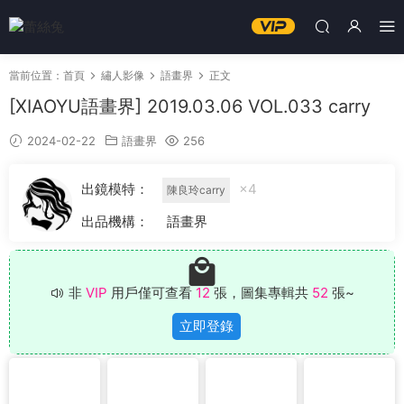
當前位置：
首頁
繡人影像
語畫界
正文
[XIAOYU語畫界] 2019.03.06 VOL.033 carry
2024-02-22
語畫界
256
出鏡模特：
×4
陳良玲carry
出品機構：
語畫界
非
VIP
用戶僅可查看
12
張，圖集專輯共
52
張~
立即登錄