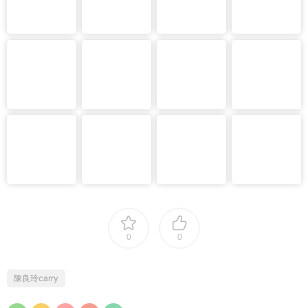
0
0
陳良玲carry