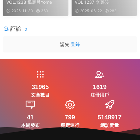
VOL.1238 楊晨晨Yome
VOL.1237 李麗莎
2025-11-30
360
2025-06-22
282
評論
0
請先
登錄
31965
1619
文章數目
注冊用戶
41
799
5148917
本周發布
穩定運行
總訪問量