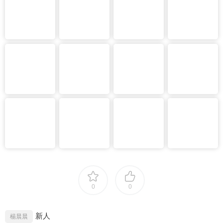
0
0
新人
楊晨晨