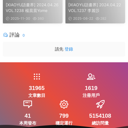
[XIAOYU語畫界] 2024.04.26
[XIAOYU語畫界] 2024.04.22
VOL.1238 楊晨晨Yome
VOL.1237 李麗莎
2025-11-30
360
2025-06-22
282
評論
0
請先
登錄
31965
1619
文章數目
注冊用戶
41
799
5154108
本周發布
穩定運行
總訪問量