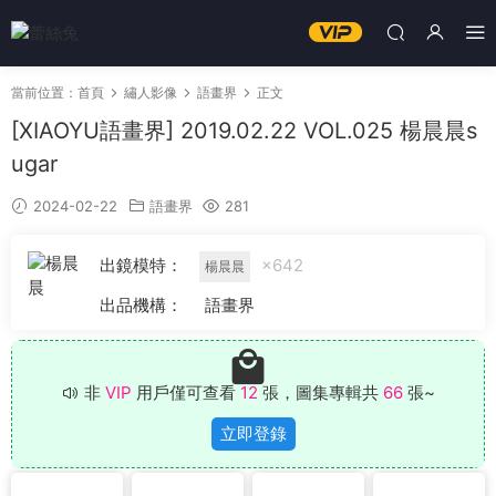
當前位置：
首頁
繡人影像
語畫界
正文
[XIAOYU語畫界] 2019.02.22 VOL.025 楊晨晨s
ugar
2024-02-22
語畫界
281
出鏡模特：
×642
楊晨晨
出品機構：
語畫界
非
VIP
用戶僅可查看
12
張，圖集專輯共
66
張~
立即登錄