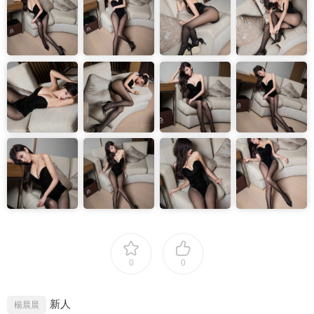
0
0
新人
楊晨晨