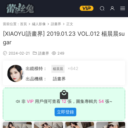
當前位置：
首頁
繡人影像
語畫界
正文
[XIAOYU語畫界] 2019.01.23 VOL.012 楊晨晨su
gar
2024-02-21
語畫界
249
出鏡模特：
×642
楊晨晨
出品機構：
語畫界
非
VIP
用戶僅可查看
12
張，圖集專輯共
54
張~
立即登錄