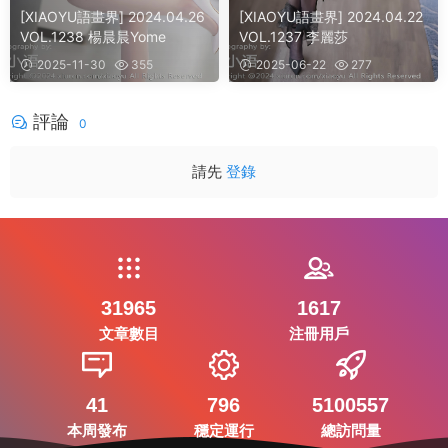
[XIAOYU語畫界] 2024.04.26
[XIAOYU語畫界] 2024.04.22
VOL.1238 楊晨晨Yome
VOL.1237 李麗莎
2025-11-30
355
2025-06-22
277
評論
0
請先
登錄
31965
1617
文章數目
注冊用戶
41
796
5100557
本周發布
穩定運行
總訪問量