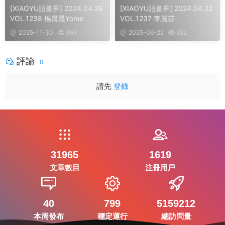
[XIAOYU語畫界] 2024.04.26
[XIAOYU語畫界] 2024.04.22
VOL.1238 楊晨晨Yome
VOL.1237 李麗莎
2025-11-30
360
2025-06-22
282
評論
0
請先
登錄
31965
1619
文章數目
注冊用戶
40
799
5159212
本周發布
穩定運行
總訪問量