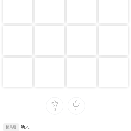
0
0
新人
楊晨晨