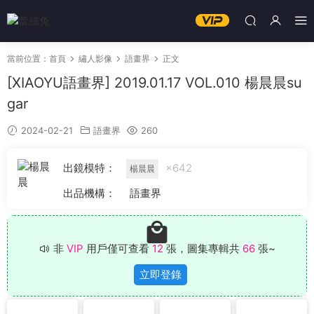
當前位置：
首頁
繡人影像
語畫界
正文
[XIAOYU語畫界] 2019.01.17 VOL.010 楊晨晨su
gar
2024-02-21
語畫界
260
出鏡模特：
×642
楊晨晨
出品機構：
語畫界
非
VIP
用戶僅可查看
12
張，圖集專輯共
66
張~
立即登錄