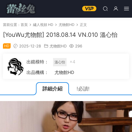
當前位置：
首頁
繡人視頻 HD
尤物館HD
正文
[YouWu尤物館] 2018.08.14 VN.010 溫心怡
HD
2025-12-28
尤物館HD
296
出鏡模特：
×4
溫心怡
出品機構：
尤物館HD
詳細介紹
!必讀!