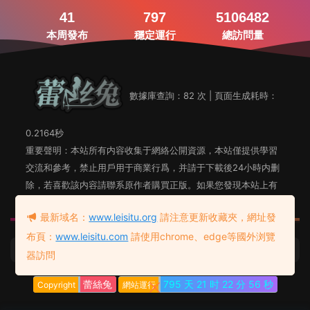
41
797
5106482
本周發布
穩定運行
總訪問量
數據庫查詢：82 次 | 頁面生成耗時：
0.2164秒
重要聲明：本站所有内容收集于網絡公開資源，本站僅提供學習
交流和參考，禁止用戶用于商業行爲，并請于下載後24小時内删
除，若喜歡該内容請聯系原作者購買正版。如果您發現本站上有
侵犯您知識産權的内容，請聯系站長郵箱，我們會及時删除。
最新域名：
www.leisitu.org
請注意更新收藏夾，網址發
布頁：
www.leisitu.com
請使用chrome、edge等國外浏覽
蕾絲兔發布頁
友情鏈接：
器訪問
蕾絲兔
795 天
21 时
22 分
56 秒
Copyright
網站運行