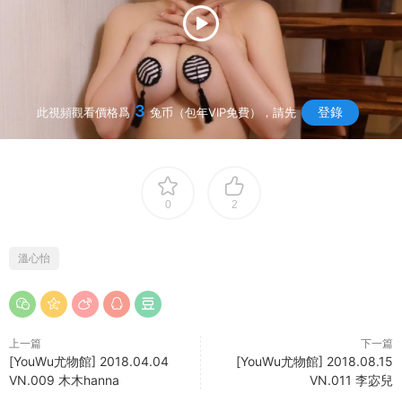
3
登錄
此視頻觀看價格爲
兔币（包年VIP免費），請先
0
2
溫心怡
上一篇
下一篇
[YouWu尤物館] 2018.04.04
[YouWu尤物館] 2018.08.15
VN.009 木木hanna
VN.011 李宓兒