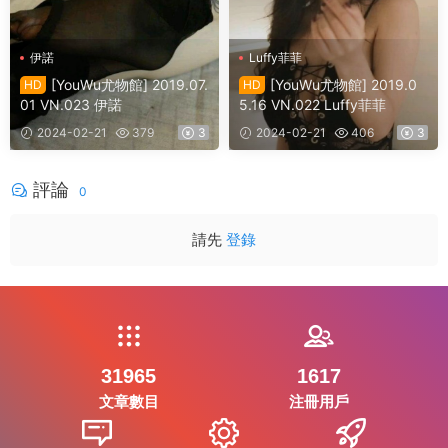
伊諾
Luffy菲菲
[YouWu尤物館] 2019.07.
[YouWu尤物館] 2019.0
HD
HD
01 VN.023 伊諾
5.16 VN.022 Luffy菲菲
2024-02-21
379
3
2024-02-21
406
3
評論
0
請先
登錄
31965
1617
文章數目
注冊用戶