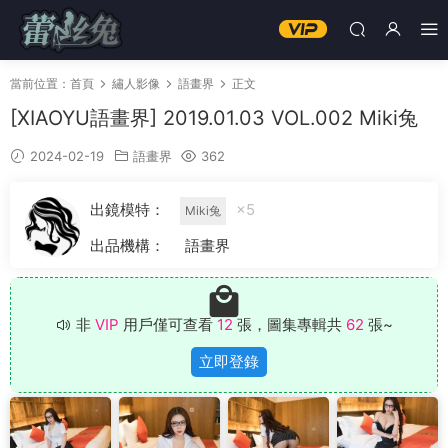
當前位置：
首頁
繡人影像
語畫界
正文
[XIAOYU語畫界] 2019.01.03 VOL.002 Miki兔
2024-02-19
語畫界
362
出鏡模特：
×5
Miki兔
出品機構：
語畫界
非
VIP
用戶僅可查看
12
張，圖集專輯共
62
張~
立即登錄