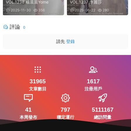
VOL.1238 楊晨晨Yome
VOL.1237 李麗莎
2025-11-30
356
2025-06-22
280
評論
0
請先
登錄
31965
1617
文章數目
注冊用戶
41
797
5111167
本周發布
穩定運行
總訪問量