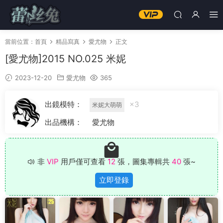
當前位置：
首頁
精品寫真
愛尤物
正文
[愛尤物]2015 NO.025 米妮
2023-12-20
愛尤物
365
出鏡模特：
×3
米妮大萌萌
出品機構：
愛尤物
非
VIP
用戶僅可查看
12
張，圖集專輯共
40
張~
立即登錄