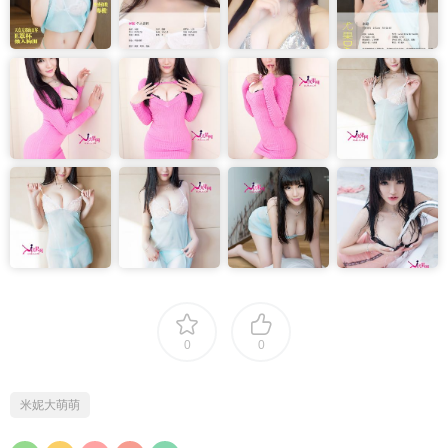
0
0
米妮大萌萌