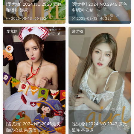
[愛尤物] 2024 NO.2950 貓咪
[愛尤物] 2024 NO.2949 藍色
和獵豹 娜露
多瑙河 安晴
2025-08-13
352
2025-08-13
325
愛尤物
愛尤物
[愛尤物] 2024 NO.2948最炙
[愛尤物] 2024 NO.2947 微光
熱的心跳 吳美溪
星眸 林微微