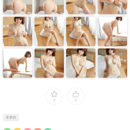
0
0
李夢婷