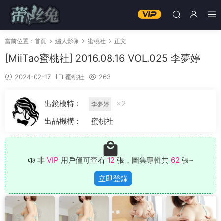
當前位置：
首頁
繡人影像
蜜桃社
正文
[MiiTao蜜桃社] 2016.08.16 VOL.025 李夢婷
2024-02-17
蜜桃社
263
出鏡模特：
×2
李夢婷
出品機構：
蜜桃社
非
VIP
用戶僅可查看
12
張，圖集專輯共
62
張~
立即登錄