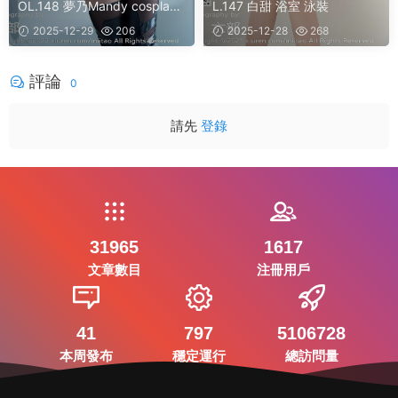
OL.148 夢乃Mandy cosplay
L.147 白甜 浴室 泳裝
美臀
2025-12-29
206
2025-12-28
268
評論
0
請先
登錄
31965
1617
文章數目
注冊用戶
41
797
5106728
本周發布
穩定運行
總訪問量