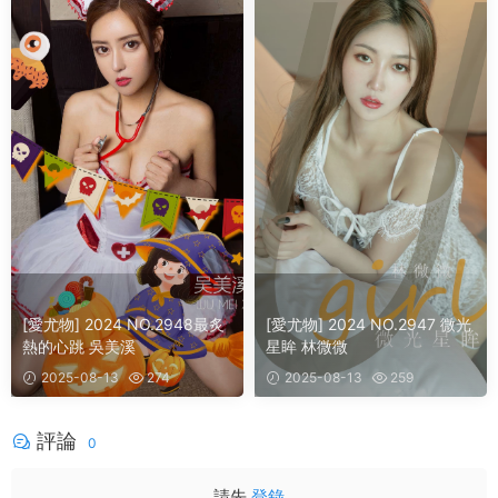
[愛尤物] 2024 NO.2948最炙
[愛尤物] 2024 NO.2947 微光
熱的心跳 吳美溪
星眸 林微微
2025-08-13
274
2025-08-13
259
評論
0
請先
登錄