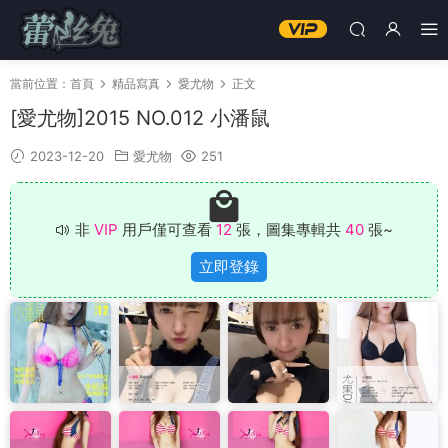
當前位置：
首頁
精品寫真
愛尤物
正文
[愛尤物]2015 NO.012 小潘鼠
2023-12-20
愛尤物
251
非
VIP
用戶僅可查看
12
張，圖集專輯共
40
張~
立即登錄