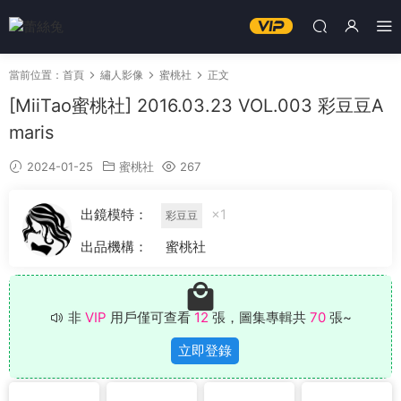
當前位置：
首頁
繡人影像
蜜桃社
正文
[MiiTao蜜桃社] 2016.03.23 VOL.003 彩豆豆A
maris
2024-01-25
蜜桃社
267
出鏡模特：
×1
彩豆豆
出品機構：
蜜桃社
非
VIP
用戶僅可查看
12
張，圖集專輯共
70
張~
立即登錄