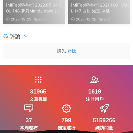
[MiiTao蜜桃社] 2022.05.04 V
[MiiTao蜜桃社] 2021.11.01 VO
OL.148 夢乃Mandy cosplay
L.147 白甜 浴室 泳裝
美臀
2025-12-29
210
2025-12-28
270
評論
0
請先
登錄
31965
1619
文章數目
注冊用戶
37
799
5159266
本周發布
穩定運行
總訪問量